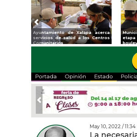
Previous
Invita Ayuntamiento de Veracruz
Aplic
a Temporada de Artes “Escena
Tande
Viva”
Portada
Opinión
Estado
Polici
Previous
May 10, 2022 / 11:34
La necesaria