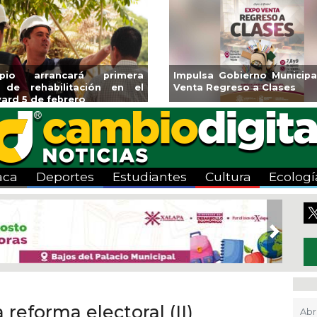
ará CMAS el Programa de
Guarniciones y banquetas 
o durante agosto
colonia El Mango en Pánuc
aca
Deportes
Estudiantes
Cultura
Ecologí
Next
 reforma electoral (II)
Abr 