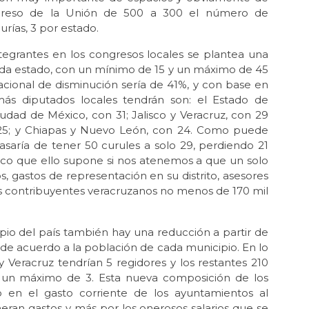
La 
ongreso de la Unión de 500 a 300 el número de
durías, 3 por estado.
Ene 
Lo
tegrantes en los congresos locales se plantea una
da estado, con un mínimo de 15 y un máximo de 45
Dic 
Sí 
acional de disminución sería de 41%, y con base en
 más diputados locales tendrán son: el Estado de
Dic 
udad de México, con 31; Jalisco y Veracruz, con 29
Se 
 25; y Chiapas y Nuevo León, con 24. Como puede
Oct 
asaría de tener 50 curules a solo 29, perdiendo 21
El 
ico que ello supone si nos atenemos a que un solo
del
os, gastos de representación en su distrito, asesores
os contribuyentes veracruzanos no menos de 170 mil
Sep 
Ay
Ago 
ipio del país también hay una reducción a partir de
El
as de acuerdo a la población de cada municipio. En lo
 Veracruz tendrían 5 regidores y los restantes 210
Jul 
¿En
or un máximo de 3. Esta nueva composición de los
o en el gasto corriente de los ayuntamientos al
May
neran gastos y más por los onerosos salarios que se