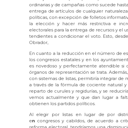
ordinarias y de campañas como sucede hasta ah
entrega de artículos de cualquier naturalez
políticas, con excepción de folletos informativ
la elección y hacer más restrictiva e inc
electorales para la entrega de recursos y el 
tendientes a condicionar el voto. Esto, desde
Obrador,
En cuanto a la reducción en el número de es
los congresos estatales y en los ayuntamiento
es novedoso y perfectamente atendible si d
órganos de representación se trata. Además, 
con sistemas de listas, permitiría integrar de
a través de la fórmula de cociente natural 
reparto de curules y regidurías, y se reduci
vemos actualmente y que dan lugar a falt
obtienen los partidos políticos.
Al elegir por listas en lugar de por dist
e
n
congresos y cabildos, de acuerdo a crite
reforma electoral, tendríamos una disminu