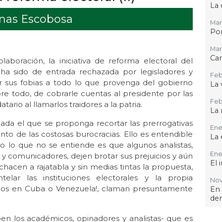
La 
enas Escobosa
Mar
Por
Mar 
Ca
boración, la iniciativa de reforma electoral del
a sido de entrada rechazada por legisladores y
Feb
r sus fobias a todo lo que provenga del gobierno
La 
re todo, de cobrarle cuentas al presidente por las
Feb 
ario al llamarlos traidores a la patria.
La 
ada el que se proponga recortar las prerrogativas
Ene 
nto de las costosas burocracias. Ello es entendible
La 
ero lo que no se entiende es que algunos analistas,
Ene
y comunicadores, dejen brotar sus prejuicios y aún
El 
chacen a rajatabla y sin medias tintas la propuesta,
lar las instituciones electorales y la propia
Nov 
mos en Cuba o Venezuela!, claman presuntamente
En
de
Oct 
en los académicos, opinadores y analistas- que es