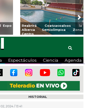
Next
para la
Emprendedores de Xalapa
o
exponen en Mercadito
Bicentenario
a
Espectáculos
Ciencia
Agenda
HISTORIAL
02, 2024 / 13:41