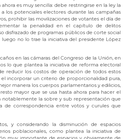
ora es muy sencilla: debe restringirse en la ley la
ele
a a los potenciales electores durante las campañas
Jun 
os, prohibir las movilizaciones de votantes el día de
Luc
rementar la penalidad en el capítulo de delitos
uso disfrazado de programas públicos de corte social
May 
La 
 luego no lo trae la iniciativa del presidente López
Abr 
Ód
caños en las cámaras del Congreso de la Unión, en
s lo que plantea la iniciativa de reforma electoral
Abr 
Mil
e reducir los costos de operación de todos estos
el incorporar un criterio de proporcionalidad pura,
Abr 
 mejor manera los cuerpos parlamentarios y edilicios,
La 
y resto mayor que se usa hasta ahora para hacer el
Mé
ría notablemente la sobre y sub representación que
Mar 
a de correspondencia entre votos y curules que
En
Feb
ritos, y considerando la disminución de espacios
¿Ci
rios poblacionales, como plantea la iniciativa de
Feb 
ción muy importante de espacios y obviamente de