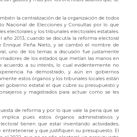
La 
May
mbién la centralización de la organización de todos
Neg
uto Nacional de Elecciones y Consultas por lo que
Abr 
 electorales y los tribunales electorales estatales.
Méx
 año 2013, cuando se discutía la reforma electoral
de Enrique Peña Nieto, y se cambió el nombre de
Abr 
El
toral, uno de los temas a discusión fue justamente
Mé
bernadores de los estados que metían las manos en
de acuerdo a su interés, lo cual evidentemente no
Abr
xperiencia ha demostrado, y aún en gobiernos
La
per
mente estos órganos y los tribunales locales están
 el gobierno estatal el que cubre su presupuesto y
Mar 
consejeros y magistrados para actuar como se les
¿Se
mar
uesta de reforma y por lo que vale la pena que se
Mar 
El 
implica pues estos órganos administrativos y
lectoral tienen que estar inventando actividades,
Mar
ue entretenerse y que justifiquen su presupuesto. El
La 