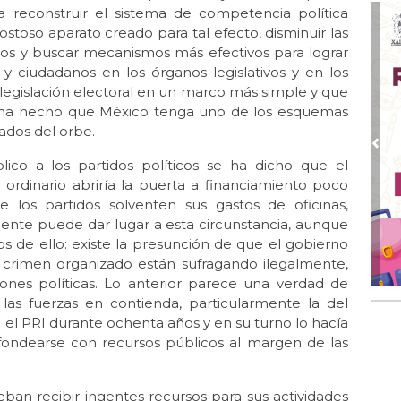
La 
a reconstruir el sistema de competencia política
ostoso aparato creado para tal efecto, disminuir las
Oct 
icos y buscar mecanismos más efectivos para lograr
La 
 y ciudadanos en los órganos legislativos y en los
Oct 
la legislación electoral en un marco más simple y que
Ent
ue ha hecho que México tenga uno de los esquemas
ados del orbe.
Sep
Te
Pre
lico a los partidos políticos se ha dicho que el
Sep
 ordinario abriría la puerta a financiamiento poco
La 
ue los partidos solventen sus gastos de oficinas,
mente puede dar lugar a esta circunstancia, aunque
Ago
Lib
s de ello: existe la presunción de que el gobierno
l crimen organizado están sufragando ilegalmente,
Jul 
iones políticas. Lo anterior parece una verdad de
El
las fuerzas en contienda, particularmente la del
AM
o el PRI durante ochenta años y en su turno lo hacía
Jul 
 fondearse con recursos públicos al margen de las
La 
Jun
ban recibir ingentes recursos para sus actividades
Las