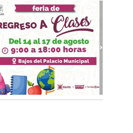
banalidad del mal vive entre nosotros
10, 2023 / 12:26
guerra sin fin en Oriente Medio
09, 2023 / 11:09
re la desconfianza y el conformismo
 12, 2023 / 23:09
ndremos Presidenta
vious
Next
 07, 2023 / 13:22
solución contra el dedazo
 02, 2023 / 18:27
ros de texto para conservadores
18, 2023 / 14:33
 fenómeno Xóchitl: ¿Riesgo calculado de
LO?
13, 2023 / 23:15
banalización de la política
 26, 2023 / 20:54
 "ante precampañas" y el reto a la autoridad