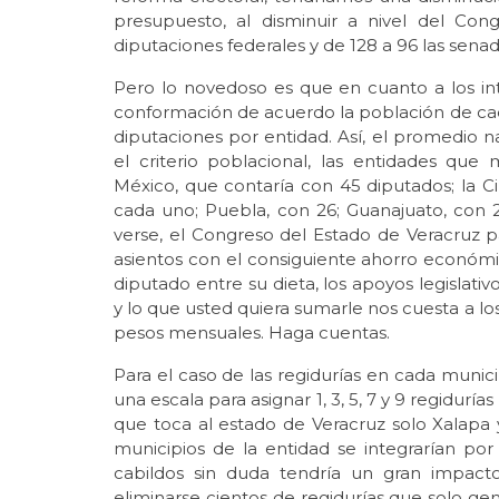
presupuesto, al disminuir a nivel del C
diputaciones federales y de 128 a 96 las sena
Pero lo novedoso es que en cuanto a los in
conformación de acuerdo la población de ca
diputaciones por entidad. Así, el promedio n
el criterio poblacional, las entidades que
México, que contaría con 45 diputados; la Ci
cada uno; Puebla, con 26; Guanajuato, con
verse, el Congreso del Estado de Veracruz p
asientos con el consiguiente ahorro económ
diputado entre su dieta, los apoyos legislativ
y lo que usted quiera sumarle nos cuesta a l
pesos mensuales. Haga cuentas.
Para el caso de las regidurías en cada munic
una escala para asignar 1, 3, 5, 7 y 9 regidurí
que toca al estado de Veracruz solo Xalapa y
municipios de la entidad se integrarían p
cabildos sin duda tendría un gran impact
eliminarse cientos de regidurías que solo ge