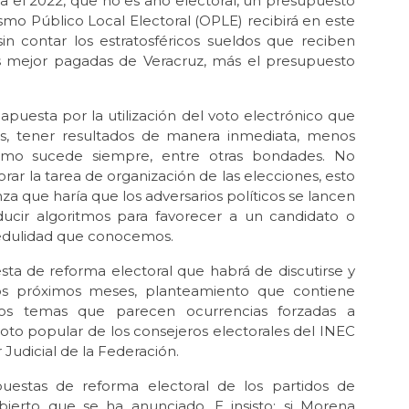
ra el 2022, que no es año electoral, un presupuesto
Feb 
smo Público Local Electoral (OPLE) recibirá en este
La 
in contar los estratosféricos sueldos que reciben
as mejor pagadas de Veracruz, más el presupuesto
Ene 
El 
Ene 
apuesta por la utilización del voto electrónico que
202
nes, tener resultados de manera inmediata, menos
omo sucede siempre, entre otras bondades. No
Nov 
r la tarea de organización de las elecciones, esto
La
nza que haría que los adversarios políticos se lancen
Oct 
oducir algoritmos para favorecer a un candidato o
¡Vi
ncredulidad que conocemos.
Oct 
ta de reforma electoral que habrá de discutirse y
Sin
os próximos meses, planteamiento que contiene
tros temas que parecen ocurrencias forzadas a
voto popular de los consejeros electorales del INEC
 Judicial de la Federación.
estas de reforma electoral de los partidos de
bierto que se ha anunciado. E insisto: si Morena