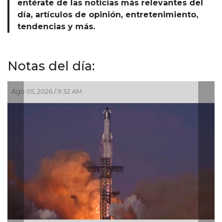
entérate de las noticias más relevantes del
día, artículos de opinión, entretenimiento,
tendencias y más.
Notas del día:
026 / 9:32 AM
Jul 30, 2026 /