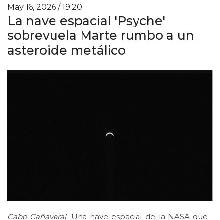
May 16, 2026 / 19:20
La nave espacial 'Psyche'
sobrevuela Marte rumbo a un
asteroide metálico
Cabo Cañaveral.
Una nave espacial de la NASA que