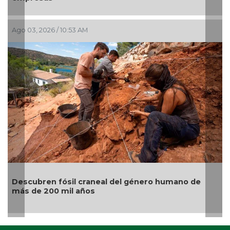
026 / 10:53 AM
Jul 28, 2026 /
ren fósil craneal del género humano de
Gatos naran
 200 mil años
origen al c