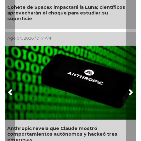
de SpaceX impactará la Luna; científicos
SecureDNA:
harán el choque para estudiar su
próxima pa
cie
026 / 9:17 AM
Jul 29, 2026 /
Previous
Nex
pic revela que Claude mostró
Revelan pro
tamientos autónomos y hackeó tres
causado po
sas