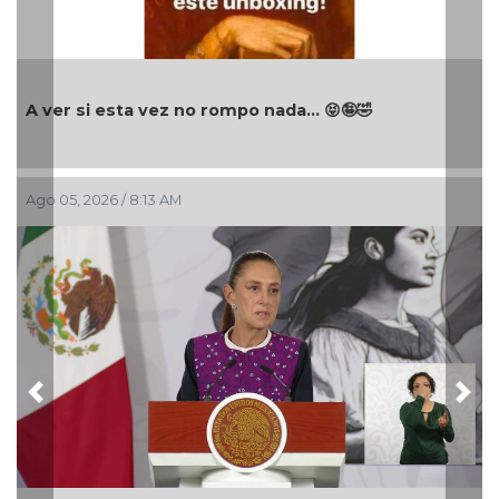
A ver si esta vez no rompo nada... 😝🤪🤣
Ago 05, 2026 / 8:13 AM
Previous
Nex