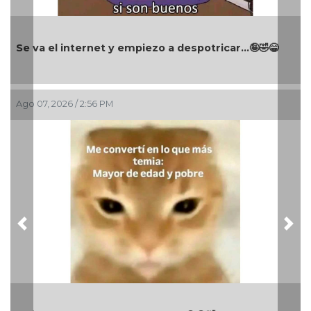
Se va el internet y empiezo a despotricar...🤪🤣😁
Ago 07, 2026 / 2:56 PM
Previous
Nex