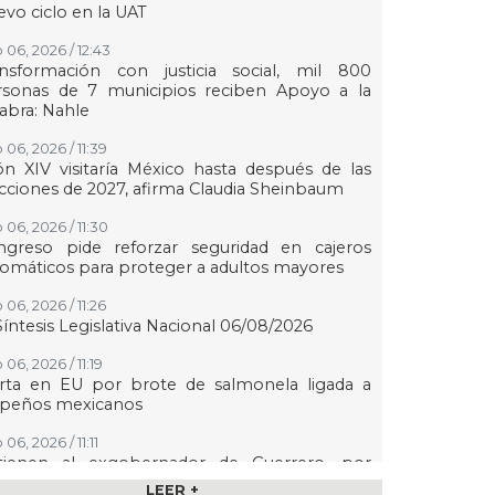
vo ciclo en la UAT
 06, 2026 / 12:43
ansformación con justicia social, mil 800
rsonas de 7 municipios reciben Apoyo a la
abra: Nahle
 06, 2026 / 11:39
n XIV visitaría México hasta después de las
cciones de 2027, afirma Claudia Sheinbaum
 06, 2026 / 11:30
ngreso pide reforzar seguridad en cajeros
omáticos para proteger a adultos mayores
06, 2026 / 11:26
Síntesis Legislativa Nacional 06/08/2026
06, 2026 / 11:19
erta en EU por brote de salmonela ligada a
lapeños mexicanos
06, 2026 / 11:11
tienen al exgobernador de Guerrero, por
ltar evidencia del caso Ayotzinapa
LEER +