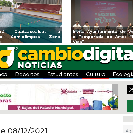
rá Coatzacoalcos la
Invita Ayuntamiento de Vera
a Semiolímpica Zona
a Temporada de Artes “Es
Viva”
aca
Deportes
Estudiantes
Cultura
Ecologí
Next
e 08/12/2021
Ago