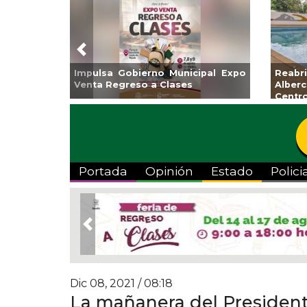
Previous
Impulsa Gobierno Municipal Expo
Reabri
Venta Regreso a Clases
Alberc
Centro
Portada
Opinión
Estado
Polici
Previous
Dic 08, 2021 / 08:18
La mañanera del President