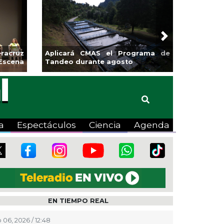
Next
cruz
Aplicará CMAS el Programa de
Guarniciones y
cena
Tandeo durante agosto
colonia El Man
a
Espectáculos
Ciencia
Agenda
EN TIEMPO REAL
 06, 2026 / 12:48