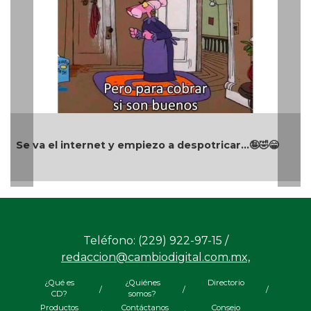
Se va el internet y empiezo a despotricar...🤪🤣😁
Teléfono: (229) 922-97-15 /
redaccion@cambiodigital.com.mx,
¿Qué es
¿Quiénes
Directorio
/
/
/
CD?
somos?
Productos
Contáctanos
Consejo