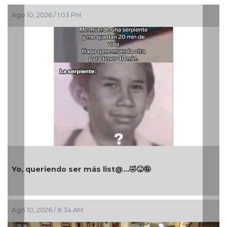
Ago 10, 2026 / 1:03 PM
Yo, queriendo ser más list@…🤣😝🤪
Ago 10, 2026 / 8:34 AM