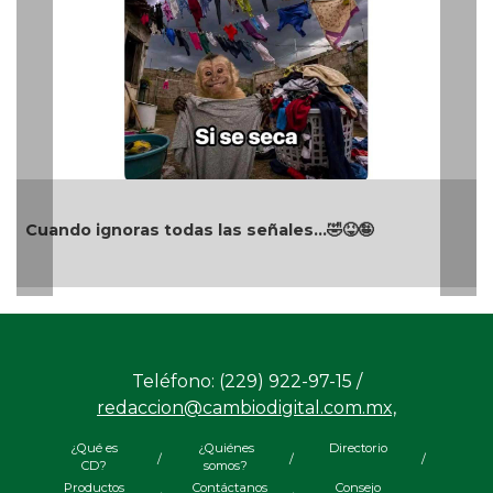
Cuando ignoras todas las señales…🤣😝🤪
Teléfono: (229) 922-97-15 /
redaccion@cambiodigital.com.mx,
¿Qué es
¿Quiénes
Directorio
/
/
/
CD?
somos?
Productos
Contáctanos
Consejo