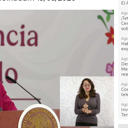
El 
Ago
¡T
Cen
so
Ago
Hab
exi
Ago
De
Me
res
Ago
Co
tel
Ago
Inv
Tem
Ago