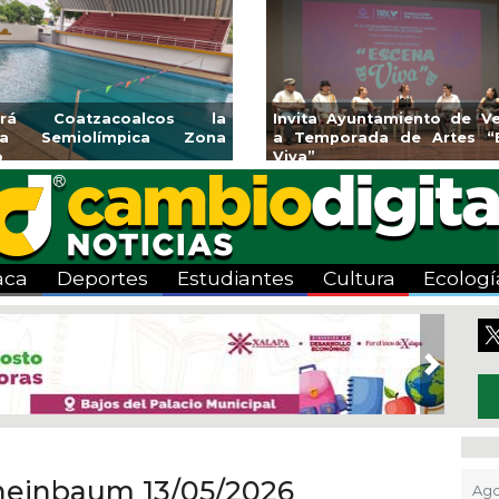
rirá Coatzacoalcos la
Invita Ayuntamiento de Ve
rca Semiolímpica Zona
a Temporada de Artes “
o
Viva”
aca
Deportes
Estudiantes
Cultura
Ecologí
Next
heinbaum 13/05/2026
Ago