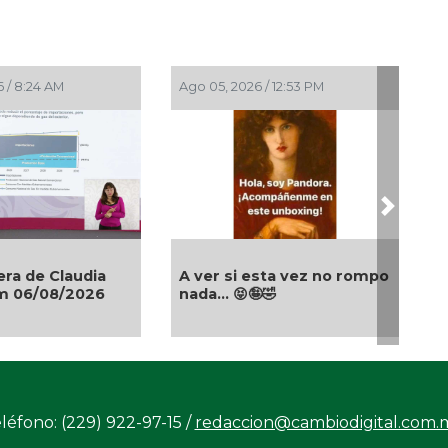
 / 8:24 AM
Ago 05, 2026 / 12:53 PM
Next
ra de Claudia
A ver si esta vez no rompo
m 06/08/2026
nada... 😝🤪🤣
léfono: (229) 922-97-15 /
redaccion@cambiodigital.com.