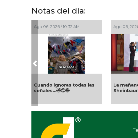
Notas del día:
Ago 06, 2026 / 10:32 AM
Ago 06, 2026
Previous
Cuando ignoras todas las
La mañane
señales…🤣😝🤪
Sheinbau
Te