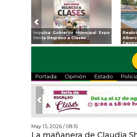
Previous
Impulsa Gobierno Municipal Expo
Reab
Venta Regreso a Clases
Albe
Centr
Portada
Opinión
Estado
Polici
Previous
May 13, 2026 / 08:15
La mañanera de Claudia S