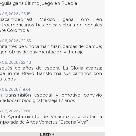
Águila gana último juego en Puebla
 06, 2026 / 23:15
etracampeonas! México gana oro en
troamericanos tras épica victoria en penales
bre Colombia
 06, 2026 / 22:53
itantes de Chocaman tiran bardas de parque;
gen obras de pavimentación y drenaje
 06, 2026 / 22:43
spués de años de espera, La Gloria avanza;
dellín de Bravo transforma sus caminos con
ultados
 06, 2026 / 18:01
n transmisión especial y emotivo convivio
eradiocambiodigital festeja 17 años
 06, 2026 / 18:00
ita Ayuntamiento de Veracruz a disfrutar la
porada de Artes Veracruz “Escena Viva”
 06, 2026 / 16:56
LEER +