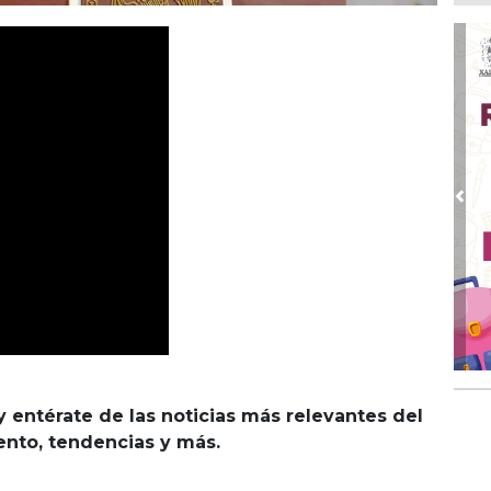
Go
crí
inf
Ago
Des
pre
Ago
AD
gra
Pre
Ago
Gar
col
Ago
Nah
par
la 
y entérate de las noticias más relevantes del
Ago
El 
iento, tendencias y más.
y s