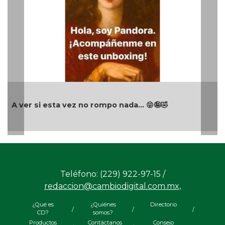
A ver si esta vez no rompo nada... 😝🤪🤣
Teléfono: (229) 922-97-15 /
redaccion@cambiodigital.com.mx,
¿Qué es
¿Quiénes
Directorio
/
/
/
CD?
somos?
Productos
Contáctanos
Consejo