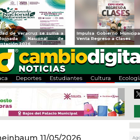
udad de Veracruz se suma a
Impulsa Gobierno Municipa
ornada Nacional de
Venta Regreso a Clases
estación 2026
aca
Deportes
Estudiantes
Cultura
Ecologí
Next
heinbaum 11/05/2026
Ago