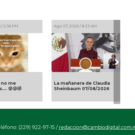
 / 2:56 PM
Ago 07, 2026 / 8:23 AM
Next
, no me
La mañanera de Claudia
... 😝😜🤣
Sheinbaum 07/08/2026
léfono: (229) 922-97-15 /
redaccion@cambiodigital.com.