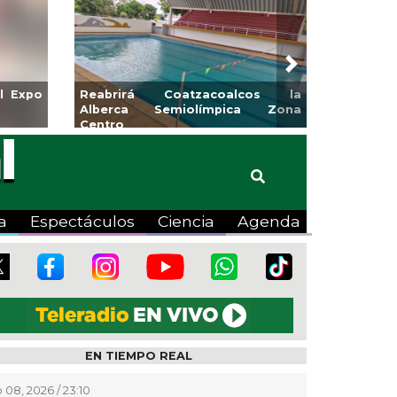
Next
l Expo
Reabrirá Coatzacoalcos la
Alberca Semiolímpica Zona
Centro
a
Espectáculos
Ciencia
Agenda
EN TIEMPO REAL
 08, 2026 / 23:10