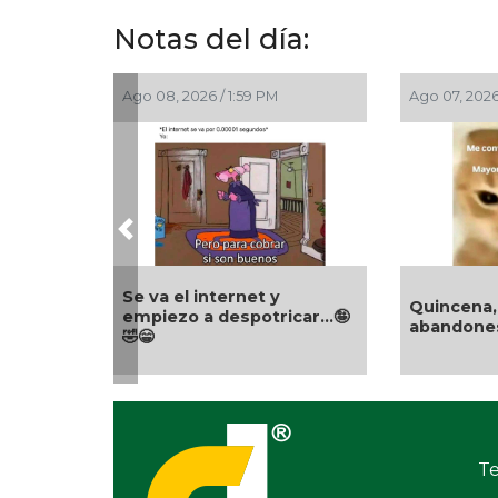
Notas del día:
Ago 08, 2026 / 1:59 PM
Ago 07, 2026
Previous
Se va el internet y
Quincena
empiezo a despotricar...🤪
abandones.
🤣😁
Te