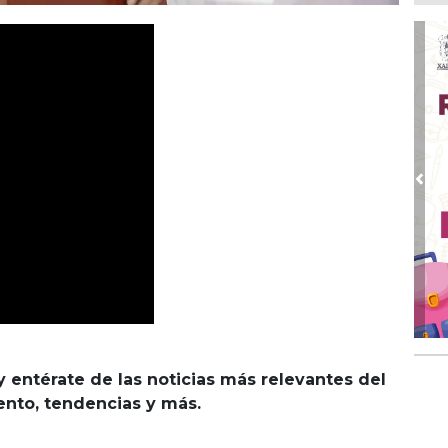
Boc
Ago
Lo
ame
Ago
La
Nac
Ago
Pre
¿C
Ago
Con
Ago
Re
en 
Ago
y entérate de las noticias más relevantes del
Cer
iento, tendencias y más.