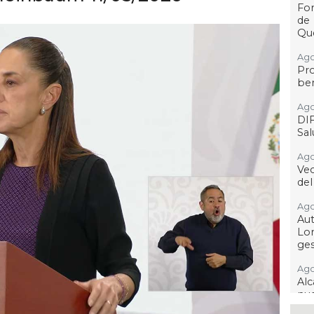
For
de
Qu
Ago
Pr
ben
Ago
DI
Sa
Ago
Ve
del
Ago
Au
Lo
ges
Ago
Alc
nu
ima