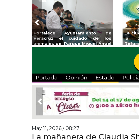
Previous
Fortalece Ayuntamiento de
La ci
Veracruz el cuidado de los
la J
animales del Parque Miguel Ángel
Refor
de Quevedo
Portada
Opinión
Estado
Polici
Previous
May 11, 2026 / 08:27
La mañanera de Claudia S