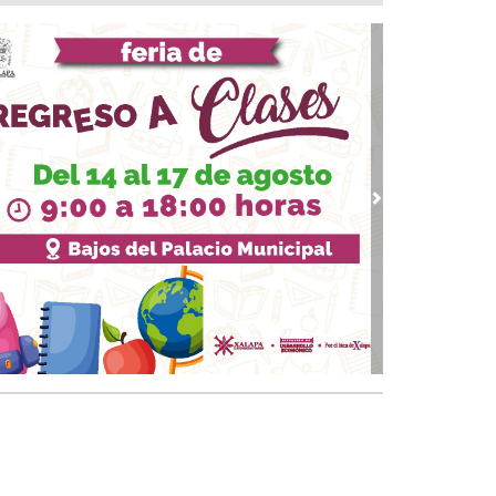
a del Río
 08, 2026 / 16:53
calizan una cartulina con mensajes
nazantes en Papantla!!!
 08, 2026 / 16:45
 ciudad de Veracruz se suma a la Jornada
ional de Reforestación 2026
 08, 2026 / 16:34
vious
Next
on o sin espuma?
 08, 2026 / 16:33
trol y confianza:la prueba de la seguridad
 08, 2026 / 15:34
sguarda Ayuntamiento de Veracruz a canino
situación de riesgo en zona norte de la ciudad
 08, 2026 / 15:10
veza: cinco siglos de historia en nuestro país