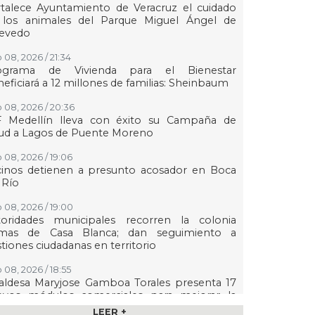
talece Ayuntamiento de Veracruz el cuidado
 los animales del Parque Miguel Ángel de
evedo
 08, 2026 / 21:34
ograma de Vivienda para el Bienestar
eficiará a 12 millones de familias: Sheinbaum
 08, 2026 / 20:36
F Medellín lleva con éxito su Campaña de
lud a Lagos de Puente Moreno
 08, 2026 / 19:06
cinos detienen a presunto acosador en Boca
 Río
 08, 2026 / 19:00
toridades municipales recorren la colonia
mas de Casa Blanca; dan seguimiento a
tiones ciudadanas en territorio
 08, 2026 / 18:55
aldesa Maryjose Gamboa Torales presenta 17
evos módulos comerciales para mejorar la
gen de las playas e impulsar la economía de
LEER +