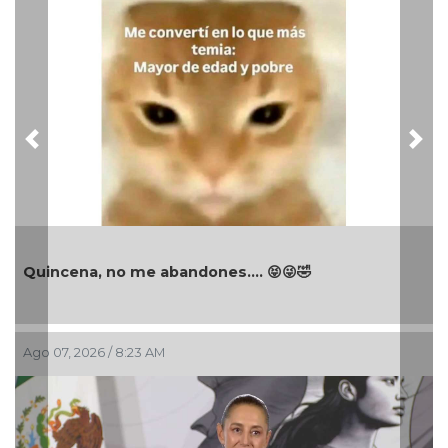
Previous
Nex
😝😜🤣
La mañanera de Claudia Sheinbau
Ago 05, 2026 / 12:53 PM