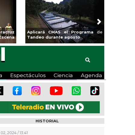
Next
 impulsa la
Continúa Coatza Vive el Verano
la Copa Coyote
2026 con cine, actividades
lúdicas y expo
a
Espectáculos
Ciencia
Agenda
HISTORIAL
02, 2024 / 13:41