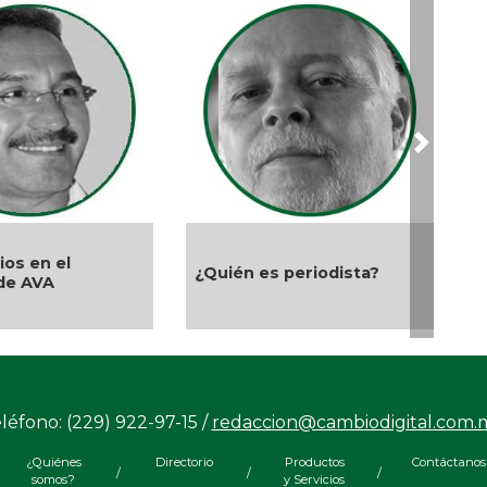
Feb 
La 
Ene 
El 
Ene 
Next
202
Nov 
La
Oct 
Aproveche estímulos
¡Vi
i sí ?
fiscales; Gobierno Estatal
lo apoya
Oct 
Sin
léfono: (229) 922-97-15 /
redaccion@cambiodigital.com.
¿Quiénes
Directorio
Productos
Contáctanos
/
/
/
somos?
y Servicios