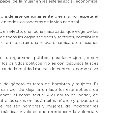
 papel de la mujer en las esferas social, económica,
La 
Ene 
onsiderarse genuinamente plena, si no respeta el
Lo
en todos los aspectos de la vida nacional.
Dic 
Sí 
s, en efecto, una lucha inacabada, que exige de las
y de todas las organizaciones y sectores, contribuir a
Dic 
biliten construir una nueva dinámica de relaciones
Se 
Oct 
El 
nes u organismos públicos para las mujeres, o con
del
 los partidos políticos. No es con discursos falaces
uando la realidad muestra lo contrario, como se va
Sep 
Ay
Ago 
d de género es tarea de hombres y mujeres. Es
El
cambio. De dejar a un lado los estereotipos, de
combatir el acoso sexual y el abuso de poder, de
Jul 
entre los sexos en los ámbitos público y privado, de
¿En
 que realizan hombres y mujeres, de modificar las
May
, prácticas y valores que reproducen la violencia y