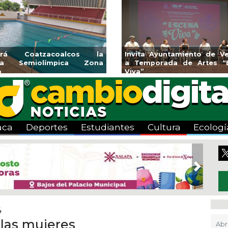
Emprendedores de Xalapa
Coatzacoalcos
exponen en Mercadito
halterofilia con 
Bicentenario
2026
aca
Deportes
Estudiantes
Cultura
Ecologí
Next
4
 las mujeres
Abr 