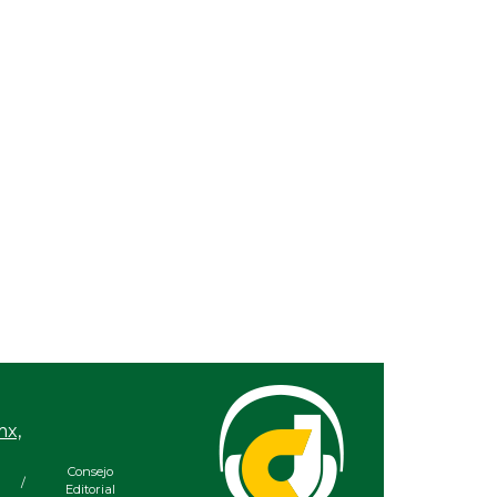
22, 2022 / 11:53
reforma electoral que viene
26, 2022 / 14:34
periodismo: La profesión más peligrosa
11, 2022 / 22:03
2, un año que nos pondrá a prueba
21, 2021 / 21:45
 Cuarta Transformación después de AMLO
12, 2021 / 13:49
va la impunidad!
07, 2021 / 12:32
 redes sociales no hay vida
mx,
Consejo
/
Editorial