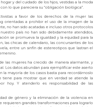
ogar y del cuidado de los hijos, vestidas a la moda
ele
con lo que pareciera su “obligación biológica”.
Jun 
ivistas a favor de los derechos de la mujer las
Luc
g orientadas a prohibir el uso de la imagen de la
May 
te, no han sido acatadas e incluso otros protocolos
La 
e nuestro país no han sido debidamente atendidos,
ción se promueva la igualdad y la equidad para la
Abr 
Ód
n, las chicas de calendario, las concursantes de los
ovela, entre un sinfín de estereotipos que lastran el
Abr 
femenino.
Mil
a de las mujeres ha crecido de manera alarmante, y
Abr 
nal. Los datos abundan para ejemplificar este aserto
La 
Mé
en la mayoría de los casos basta para recordárnoslo
se tiene para mostrar que en verdad se atiende la
Mar 
r hoy. Y atenderlo es responsabilidad de las
En
Feb
¿Ci
dad de género y la eliminación de la violencia en
e requieren grandes transformaciones para lograrlo
Feb 