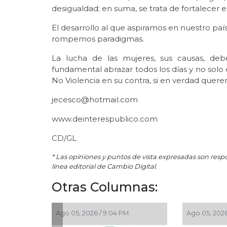
desigualdad; en suma, se trata de fortalecer e
El desarrollo al que aspiramos en nuestro pa
rompemos paradigmas.
La lucha de las mujeres, sus causas, de
fundamental abrazar todos los días y no solo e
No Violencia en su contra, si en verdad que
jecesco@hotmail.com
www.deinterespublico.com
CD/GL
* Las opiniones y puntos de vista expresadas son resp
línea editorial de Cambio Digital.
Otras Columnas:
6 / 9:42 AM
Ago 05, 2026 / 9:15 AM
Ago 0