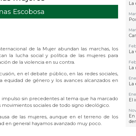
La 
enas Escobosa
Mar
Por
Mar 
Ca
Feb
Internacional de la Mujer abundan las marchas, los
La 
ican la lucha social y política de las mujeres para
ción de la violencia en su contra.
Feb 
La 
sión, en el debate público, en las redes sociales,
Ene 
 la equidad de género y los avances alcanzados en
La 
Ene
n impulso sin precedentes al tema que ha marcado
El 
s movimientos sociales de todo signo ideológico.
Nov 
En
ausa de las mujeres, aunque en el terreno de los
de
iedad en general hayamos avanzado muy poco.
Oct 