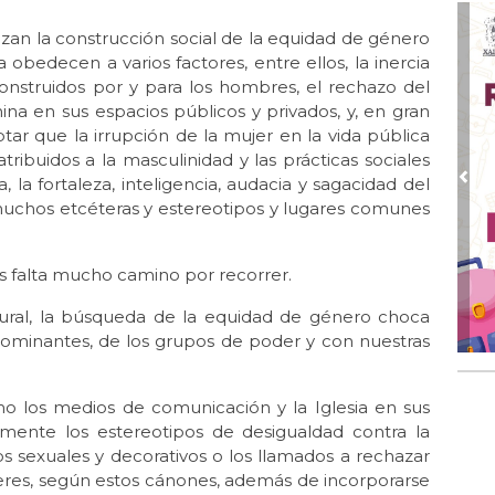
La 
izan la construcción social de la equidad de género
Oct 
obedecen a varios factores, entre ellos, la inercia
La 
onstruidos por y para los hombres, el rechazo del
Oct 
a en sus espacios públicos y privados, y, en gran
Ent
tar que la irrupción de la mujer en la vida pública
ibuidos a la masculinidad y las prácticas sociales
Sep
Te
, la fortaleza, inteligencia, audacia y sagacidad del
Pre
muchos etcéteras y estereotipos y lugares comunes
Sep
La 
s falta mucho camino por recorrer.
Ago
Lib
ural, la búsqueda de la equidad de género choca
Jul 
s dominantes, de los grupos de poder y con nuestras
El
AM
mo los medios de comunicación y la Iglesia en sus
Jul 
emente los estereotipos de desigualdad contra la
La 
os sexuales y decorativos o los llamados a rechazar
Jun
jeres, según estos cánones, además de incorporarse
Las