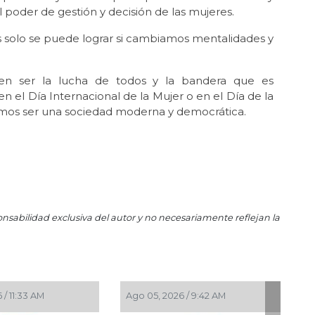
La 
l poder de gestión y decisión de las mujeres.
May 
ís solo se puede lograr si cambiamos mentalidades y
La 
May
Neg
ben ser la lucha de todos y la bandera que es
n el Día Internacional de la Mujer o en el Día de la
Abr 
remos ser una sociedad moderna y democrática.
Méx
Abr 
El
Mé
Abr
La
per
onsabilidad exclusiva del autor y no necesariamente reflejan la
Mar 
¿Se
mar
Mar 
4, 2026 / 9:32 AM
Ago 03, 2026 / 8:49 PM
El 