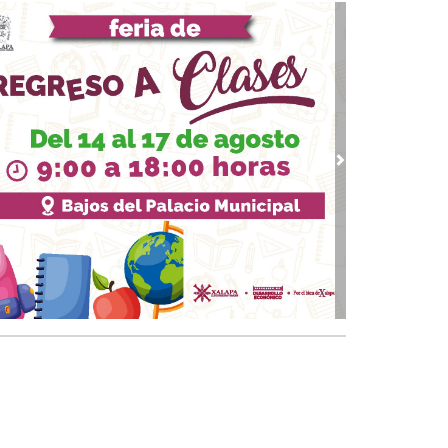
banalidad del mal vive entre nosotros
10, 2023 / 12:26
guerra sin fin en Oriente Medio
09, 2023 / 11:09
re la desconfianza y el conformismo
 12, 2023 / 23:09
ndremos Presidenta
vious
Next
 07, 2023 / 13:22
solución contra el dedazo
 02, 2023 / 18:27
ros de texto para conservadores
18, 2023 / 14:33
 fenómeno Xóchitl: ¿Riesgo calculado de
LO?
13, 2023 / 23:15
banalización de la política
 26, 2023 / 20:54
 "ante precampañas" y el reto a la autoridad