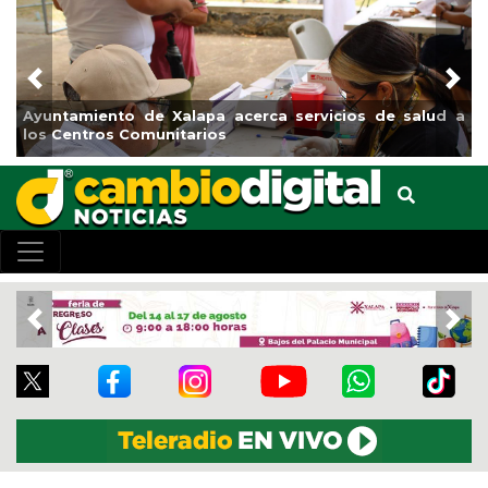
Previous
Nex
Municipio arrancará primera etapa de rehabilitación en
el boulevard 5 de febrero
Previous
Nex