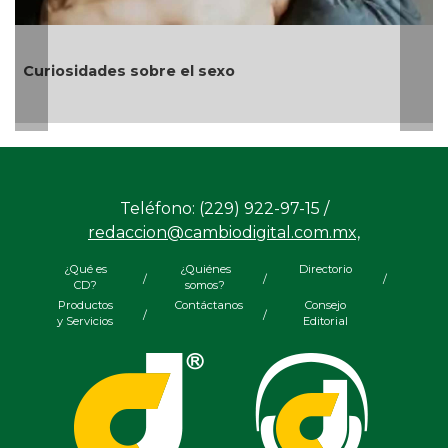
Curiosidades sobre el sexo
Teléfono: (229) 922-97-15 /
redaccion@cambiodigital.com.mx,
¿Qué es
¿Quiénes
Directorio
/
/
/
CD?
somos?
Productos
Contáctanos
Consejo
/
/
y Servicios
Editorial