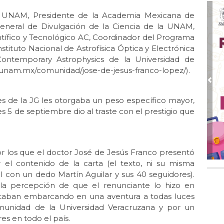
Jul
 la UNAM, Presidente de la Academia Mexicana de
El 
 General de Divulgación de la Ciencia de la UNAM,
ntífico y Tecnológico AC, Coordinador del Programa
Jul 
Lle
stituto Nacional de Astrofísica Óptica y Electrónica
ontemporary Astrophysics de la Universidad de
Jul 
.unam.mx/comunidad/jose-de-jesus-franco-lopez/).
Las
Pre
Jun
El 
es de la JG les otorgaba un peso específico mayor,
 5 de septiembre dio al traste con el prestigio que
Jun 
Una
Jun
 los que el doctor José de Jesús Franco presentó
El 
el contenido de la carta (el texto, ni su misma
Jun
ol con un dedo Martín Aguilar y sus 40 seguidores).
Día
a percepción de que el renunciante lo hizo en
estaban embarcando en una aventura a todas luces
Jun 
Un
munidad de la Universidad Veracruzana y por un
s en todo el país.
Jun 