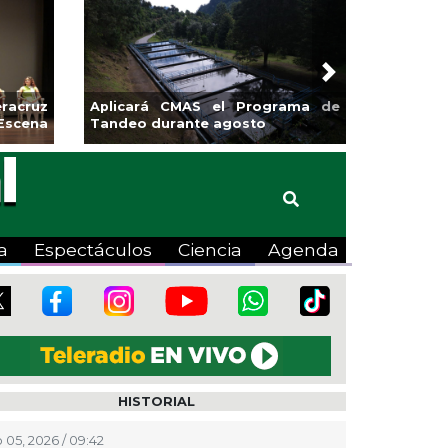
Next
racruz
Aplicará CMAS el Programa de
Escena
Tandeo durante agosto
a
Espectáculos
Ciencia
Agenda
HISTORIAL
 05, 2026 / 09:42