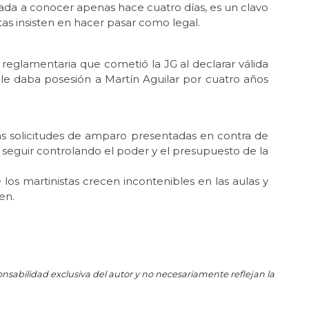
dada a conocer apenas hace cuatro días, es un clavo
El
tas insisten en hacer pasar como legal.
Jun
Hue
reglamentaria que cometió la JG al declarar válida
May 
le daba posesión a Martín Aguilar por cuatro años
En 
May
Reg
 las solicitudes de amparo presentadas en contra de
May
r seguir controlando el poder y el presupuesto de la
Ros
los martinistas crecen incontenibles en las aulas y
May 
La 
en.
May 
Ros
May
Per
onsabilidad exclusiva del autor y no necesariamente reflejan la
May
Las