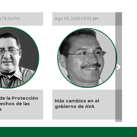
May
El 
 / 9:04 PM
Ago 05, 2026 / 11:33 AM
Abr
Gri
Abr
La 
Abr
Dem
Next
Abr 
La 
Abr
Ros
de la Protección
Más cambios en el
rechos de las
Abr
gobierno de AVA
s
Ord
Abr
Sol