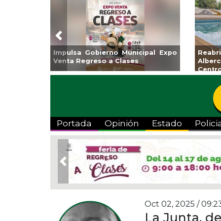
Previous
Impulsa Gobierno Municipal Expo
Reab
Venta Regreso a Clases
Albe
Centr
Portada
Opinión
Estado
Polici
Previous
Oct 02, 2025 / 09:2
La Junta, d