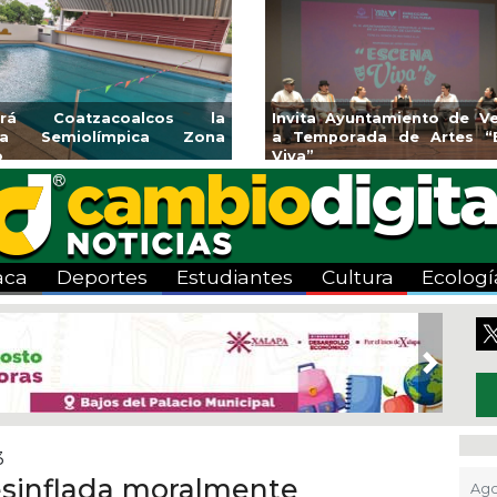
rirá Coatzacoalcos la
Invita Ayuntamiento de Ve
rca Semiolímpica Zona
a Temporada de Artes “
o
Viva”
aca
Deportes
Estudiantes
Cultura
Ecologí
Next
3
esinflada moralmente
Ago