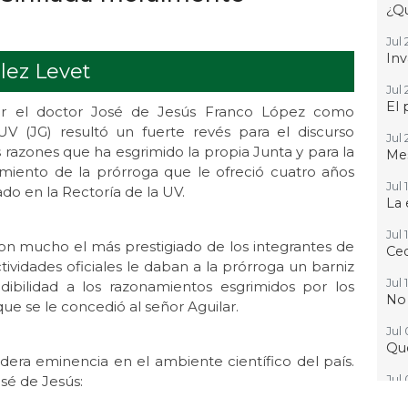
¿Qu
Jul 
Inv
lez Levet
Jul 
El 
por el doctor José de Jesús Franco López como
 (JG) resultó un fuerte revés para el discurso
Jul 
 razones que ha esgrimido la propia Junta y para la
Mes
miento de la prórroga que le ofreció cuatro años
Jul 
o en la Rectoría de la UV.
La 
Jul 
on mucho el más prestigiado de los integrantes de
Ced
ctividades oficiales le daban a la prórroga un barniz
Jul 
dibilidad a los razonamientos esgrimidos por los
No
ue se le concedió al señor Aguilar.
Jul
Que
era eminencia en el ambiente científico del país.
sé de Jesús:
Jul 
Gr