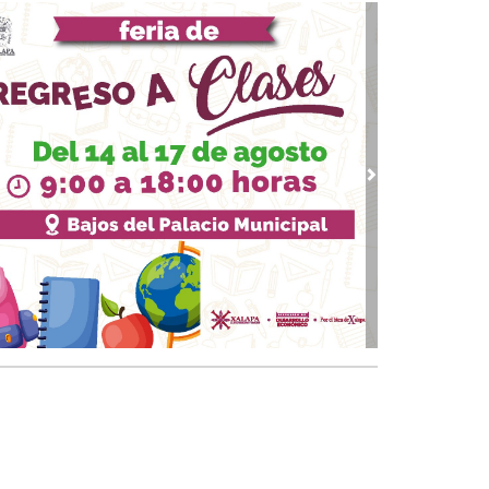
 03, 2026 / 09:38
quinto partido
02, 2026 / 09:16
gar a los 74
01, 2026 / 09:33
 piernas nacionales se han cubierto de gloria
vious
Next
 30, 2026 / 09:28
quinto juego
25, 2026 / 10:31
 de cal: México va bien en el Mundial
 24, 2026 / 09:53
Papa y el arzobispo
 22, 2026 / 09:24
 del Padre
18, 2026 / 09:23
a CEAPP renovada
15, 2026 / 09:37