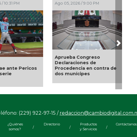
 / 8:05 PM
Ago 05, 2026 / 7:46 PM
Next
 monseñor José
Entrega DIF Municipal de
apata inicio de
Veracruz cerca de 100
de la Patrona de
credenciales de
tecos
discapacidad
léfono: (229) 922-97-15 /
redaccion@cambiodigital.com.
¿Quiénes
Directorio
Productos
Contáctanos
/
/
/
somos?
y Servicios