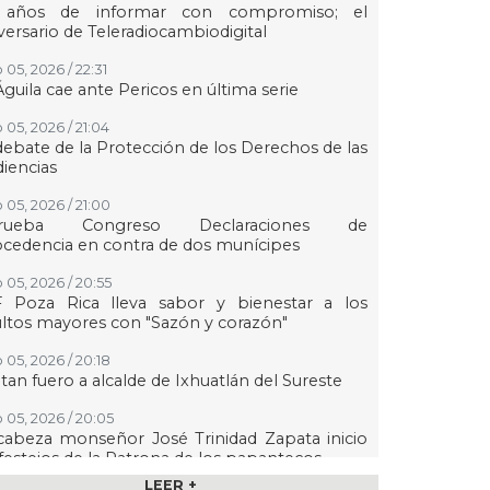
 años de informar con compromiso; el
versario de Teleradiocambiodigital
 05, 2026 / 22:31
Águila cae ante Pericos en última serie
 05, 2026 / 21:04
debate de la Protección de los Derechos de las
iencias
 05, 2026 / 21:00
rueba Congreso Declaraciones de
cedencia en contra de dos munícipes
 05, 2026 / 20:55
F Poza Rica lleva sabor y bienestar a los
ltos mayores con "Sazón y corazón"
 05, 2026 / 20:18
tan fuero a alcalde de Ixhuatlán del Sureste
 05, 2026 / 20:05
abeza monseñor José Trinidad Zapata inicio
festejos de la Patrona de los papantecos
LEER +