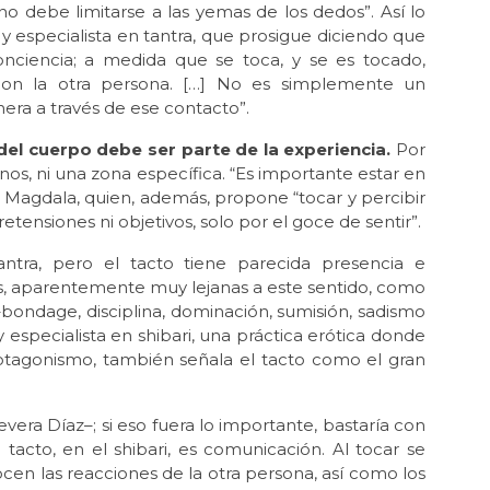
o debe limitarse a las yemas de los dedos”. Así lo
y especialista en tantra, que prosigue diciendo que
onciencia; a medida que se toca, y se es tocado,
n la otra persona. […] No es simplemente un
nera a través de ese contacto”.
del cuerpo debe ser parte de la experiencia.
Por
nos, ni una zona específica. “Es importante estar en
ya Magdala, quien, además, propone “tocar y percibir
ensiones ni objetivos, solo por el goce de sentir”.
Tantra, pero el tacto tiene parecida presencia e
as, aparentemente muy lejanas a este sentido, como
bondage, disciplina, dominación, sumisión, sadismo
 especialista en shibari, una práctica erótica donde
rotagonismo, también señala el tacto como el gran
vera Díaz–; si eso fuera lo importante, bastaría con
tacto, en el shibari, es comunicación. Al tocar se
n las reacciones de la otra persona, así como los