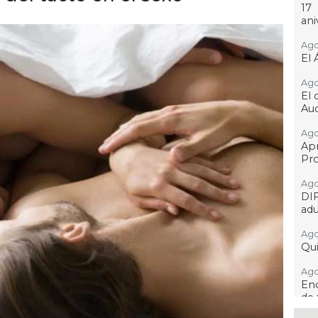
17
ani
Ago
El 
Ago
El 
Aud
Ago
Ap
Pro
Ago
DI
adu
Ago
Qui
Ago
Enc
de 