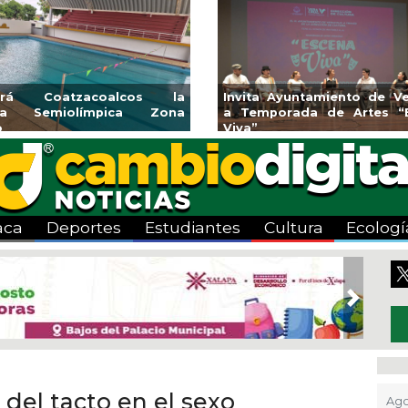
endedores de Xalapa
Coatzacoalcos impul
onen en Mercadito
halterofilia con la Copa
tenario
2026
aca
Deportes
Estudiantes
Cultura
Ecologí
Next
 del tacto en el sexo
Ago