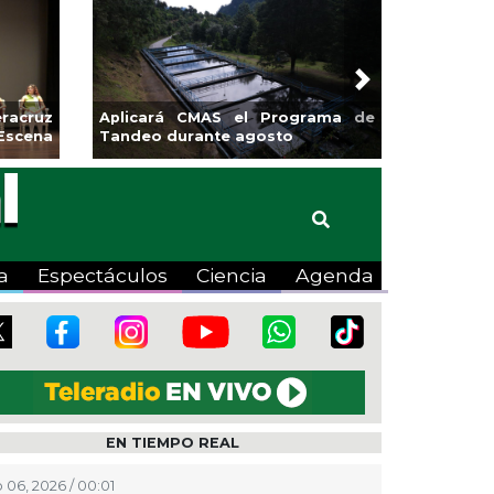
Next
sa la
Continúa Coatza Vive el Verano
 Coyote
2026 con cine, actividades
lúdicas y expo
a
Espectáculos
Ciencia
Agenda
EN TIEMPO REAL
 06, 2026 / 00:01