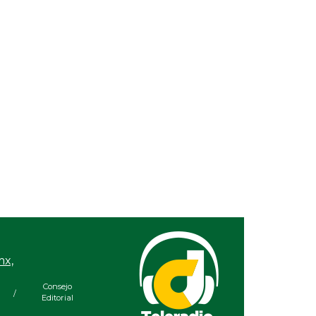
mx,
Consejo
/
Editorial