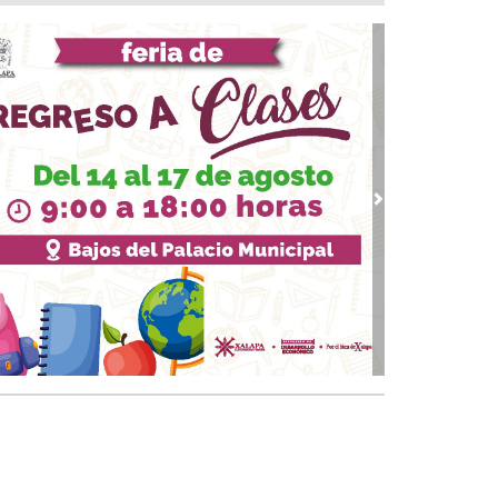
 05, 2026 / 19:46
rega DIF Municipal de Veracruz cerca de 100
denciales de discapacidad
 05, 2026 / 19:20
Rincón de la Marquesa hubo retiro de árboles
 representar riesgos; no es tala ilegal
 05, 2026 / 18:42
alde de Úrsulo Galván, Veracruz es desaforado
vious
Next
05, 2026 / 18:17
alde de Úrsulo Galván abandona el Congreso
vio a la votación de su desafuero
 05, 2026 / 18:00
 boqueños se afilian al Centro Médico Santa
a