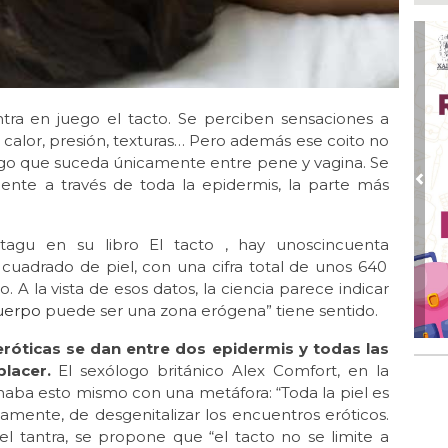
Ago
Ent
cre
Ago
En 
por
tra en juego el tacto. Se perciben sensaciones a
: calor, presión, texturas… Pero además ese coito no
Ago
 algo que suceda únicamente entre pene y vagina. Se
Alc
siente a través de toda la epidermis, la parte más
Pre
Ago 
Alc
pre
agu en su libro El tacto , hay unoscincuenta
cuadrado de piel, con una cifra total de unos 640
Ago
 A la vista de esos datos, la ciencia parece indicar
Más
An
uerpo
puede ser una zona erógena” tiene sentido.
eróticas se dan entre dos epidermis y todas las
lacer.
El sexólogo británico Alex Comfort, en la
rmaba esto mismo con una metáfora: “Toda la piel es
amente, de desgenitalizar los encuentros eróticos.
el tantra, se propone que “el tacto no se limite a