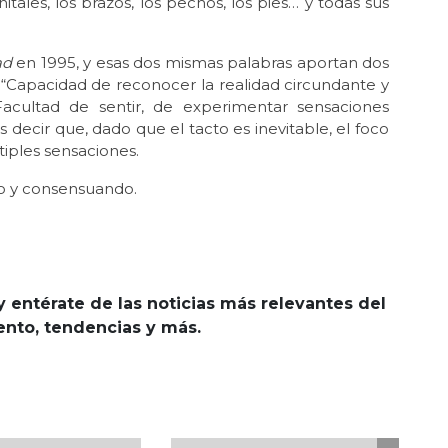
enitales, los brazos, los pechos, los pies… y todas sus
ad
en 1995, y esas dos mismas palabras aportan dos
 “Capacidad de reconocer la realidad circundante y
 “Facultad de sentir, de experimentar sensaciones
 decir que, dado que el tacto es inevitable, el foco
iples sensaciones.
do y consensuando.
y entérate de las noticias más relevantes del
iento, tendencias y más.