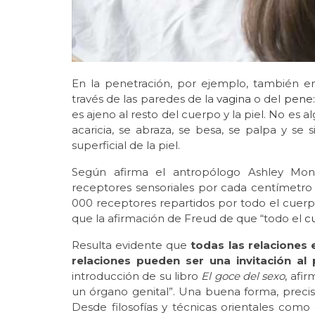
En la penetración, por ejemplo, también en
través de las paredes de la
vagina
o del
pene
es ajeno al resto del cuerpo y la piel. No es
acaricia, se abraza, se besa, se palpa y se 
superficial de la piel.
Según afirma el antropólogo Ashley Mont
receptores sensoriales por cada centímetro 
000 receptores repartidos por todo el cuerpo.
que la afirmación de Freud de que “todo el
c
Resulta evidente que
todas las relaciones 
relaciones pueden ser una invitación al p
introducción de su libro
El goce del sexo
, afi
un órgano genital”. Una buena forma, precis
Desde filosofías y técnicas orientales como 