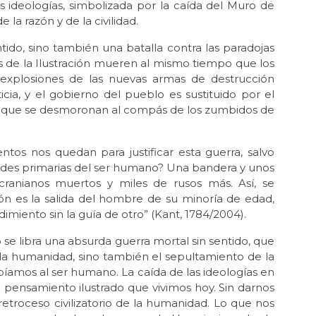
Dic 
as ideologías, simbolizada por la caída del Muro de
“L
 la razón y de la civilidad.
gue
tido, sino también una batalla contra las paradojas
Nov
es de la Ilustración mueren al mismo tiempo que los
Ge
 explosiones de las nuevas armas de destrucción
Oct
icia, y el gobierno del pueblo es sustituido por el
Mil
os, que se desmoronan al compás de los zumbidos de
Oct 
La 
os nos quedan para justificar esta guerra, salvo
Sep
tades primarias del ser humano? Una bandera y unos
“Ec
cranianos muertos y miles de rusos más. Así, se
Ec
ción es la salida del hombre de su minoría de edad,
imiento sin la guía de otro” (Kant, 1784/2004).
Jul 
¡Ag
se libra una absurda guerra mortal sin sentido, que
Jun 
la humanidad, sino también el sepultamiento de la
Tru
cribíamos al ser humano. La caída de las ideologías en
el pensamiento ilustrado que vivimos hoy. Sin darnos
Jun 
La 
etroceso civilizatorio de la humanidad. Lo que nos
MOR