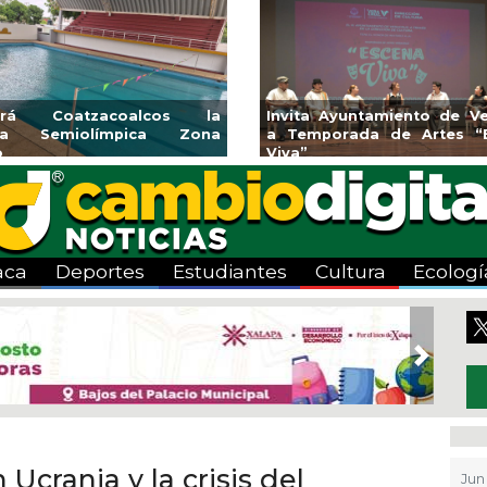
endedores de Xalapa
Coatzacoalcos impul
onen en Mercadito
halterofilia con la Copa 
enario
2026
aca
Deportes
Estudiantes
Cultura
Ecologí
Next
9
 Ucrania y la crisis del
Jun 