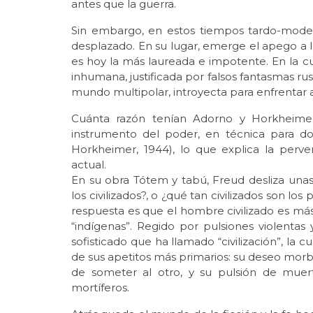
antes que la guerra.
Sin embargo, en estos tiempos tardo-modern
desplazado. En su lugar, emerge el apego a la
es hoy la más laureada e impotente. En la cu
inhumana, justificada por falsos fantasmas ru
mundo multipolar, introyecta para enfrentar 
Cuánta razón tenían Adorno y Horkheimer 
instrumento del poder, en técnica para d
Horkheimer, 1944), lo que explica la perve
actual.
En su obra Tótem y tabú, Freud desliza unas
los civilizados?, o ¿qué tan civilizados son los
respuesta es que el hombre civilizado es más 
“indígenas”. Regido por pulsiones violenta
sofisticado que ha llamado “civilización”, la
de sus apetitos más primarios: su deseo morbo
de someter al otro, y su pulsión de muer
mortíferos.