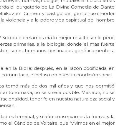
cha leyes, normas, códigos, modales e incluso letras
cla
cuerda el purgatorio de La Divina Comedia de Dante
Jul 
kólnikov en Crimen y castigo del genio ruso Fiódor
La 
la violencia y a la pobre vida espiritual del hombre
Jul 
¡Ha
Si lo que creíamos era lo mejor resultó ser lo peor,
Jul 
erzas primarias, a la biología, donde el más fuerte
El 
sten seres humanos destinados genéticamente a
Tel
Jun
 en la Biblia; después, en la razón codificada en
La
de
 comunitaria, e incluso en nuestra condición social.
Jun 
nos tomó más de dos mil años y que nos permitió
La 
or antonomasia, no sé si será posible. Más aún, no sé
dem
racionalidad, tener fe en nuestra naturaleza social y
iensan.
Jun 
Ca
Ver
lidad es terminal, y si aún conservamos la fuerza y la
omo el Cándido de Voltaire, que “vivimos en el mejor
Jun 
¿Qu