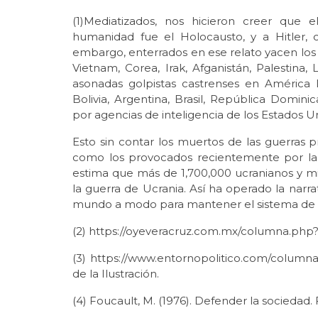
(1)Mediatizados, nos hicieron creer que 
humanidad fue el Holocausto, y a Hitler, c
embargo, enterrados en ese relato yacen los
Vietnam, Corea, Irak, Afganistán, Palestina, 
asonadas golpistas castrenses en América L
Bolivia, Argentina, Brasil, República Domini
por agencias de inteligencia de los Estados U
Esto sin contar los muertos de las guerras p
como los provocados recientemente por la ag
estima que más de 1,700,000 ucranianos y mi
la guerra de Ucrania. Así ha operado la narra
mundo a modo para mantener el sistema de 
(2) https://oyeveracruz.com.mx/columna.php?id
(3) https://www.entornopolitico.com/columna
de la Ilustración.
(4) Foucault, M. (1976). Defender la sociedad