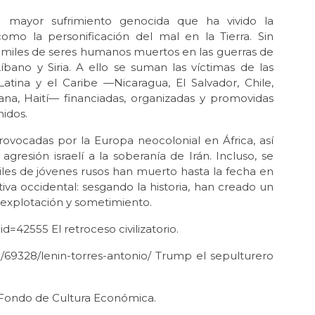
20
el mayor sufrimiento genocida que ha vivido la
omo la personificación del mal en la Tierra. Sin
Jun 
Ca
 miles de seres humanos muertos en las guerras de
Líbano y Siria. A ello se suman las víctimas de las
May 
atina y el Caribe —Nicaragua, El Salvador, Chile,
¡D
cana, Haití— financiadas, organizadas y promovidas
par
nidos.
May
La 
rovocadas por la Europa neocolonial en África, así
Col
resión israelí a la soberanía de Irán. Incluso, se
les de jóvenes rusos han muerto hasta la fecha en
May
Abi
tiva occidental: sesgando la historia, han creado un
explotación y sometimiento.
Abr 
¡Lá
=42555 El retroceso civilizatorio.
Abr 
/69328/lenin-torres-antonio/ Trump el sepulturero
MA
Abr
. Fondo de Cultura Económica.
El 