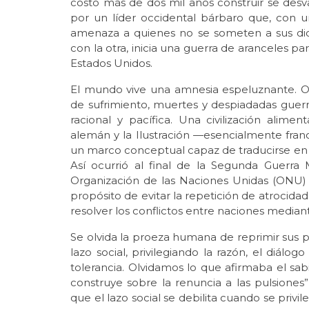
costó más de dos mil años construir se des
por un líder occidental bárbaro que, con
amenaza a quienes no se someten a sus dic
con la otra, inicia una guerra de aranceles p
Estados Unidos.
El mundo vive una amnesia espeluznante. Ol
de sufrimiento, muertes y despiadadas guerr
racional y pacífica. Una civilización alim
alemán y la Ilustración —esencialmente fran
un marco conceptual capaz de traducirse en in
Así ocurrió al final de la Segunda Guerr
Organización de las Naciones Unidas (ONU) 
propósito de evitar la repetición de atrocidad
resolver los conflictos entre naciones mediant
Se olvida la proeza humana de reprimir sus pu
lazo social, privilegiando la razón, el diálo
tolerancia. Olvidamos lo que afirmaba el sabi
construye sobre la renuncia a las pulsiones”
que el lazo social se debilita cuando se privile