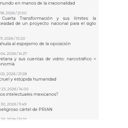
mundo en manos de la irracionalidad
18, 2026 / 21:00
 Cuarta Transformación y sus límites: la
esidad de un proyecto nacional para el siglo
11, 2026 / 10:20
huila al espejismo de la oposición
04, 2026 / 14:27
etana y sus cuentas de vidrio: narcotráfico =
onomía
02, 2026 / 21:28
cruel y estúpida humanidad
 23, 2026 / 14:00
los intelectuales mexicanos?
30, 2026 / 11:49
peligroso cártel de PRIAN
23, 2026 / 10:10
r qué los judíos sí y los palestinos o kurdos