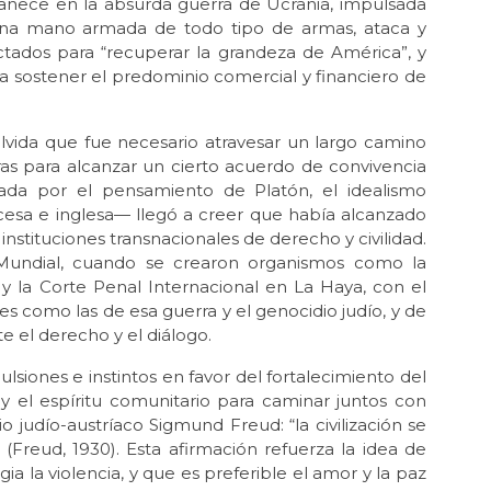
vanece en la absurda guerra de Ucrania, impulsada
 una mano armada de todo tipo de armas, ataca y
May 
tados para “recuperar la grandeza de América”, y
Las
ara sostener el predominio comercial y financiero de
May
Por
“no
vida que fue necesario atravesar un largo camino
as para alcanzar un cierto acuerdo de convivencia
May
entada por el pensamiento de Platón, el idealismo
La 
cesa e inglesa— llegó a creer que había alcanzado
May
stituciones transnacionales de derecho y civilidad.
La 
a Mundial, cuando se crearon organismos como la
y la Corte Penal Internacional en La Haya, con el
Feb
Re
es como las de esa guerra y el genocidio judío, y de
mag
e el derecho y el diálogo.
Feb 
lsiones e instintos en favor del fortalecimiento del
Re
go y el espíritu comunitario para caminar juntos con
mag
o judío-austríaco Sigmund Freud: “la civilización se
Feb
 (Freud, 1930). Esta afirmación refuerza la idea de
Zel
gia la violencia, y que es preferible el amor y la paz