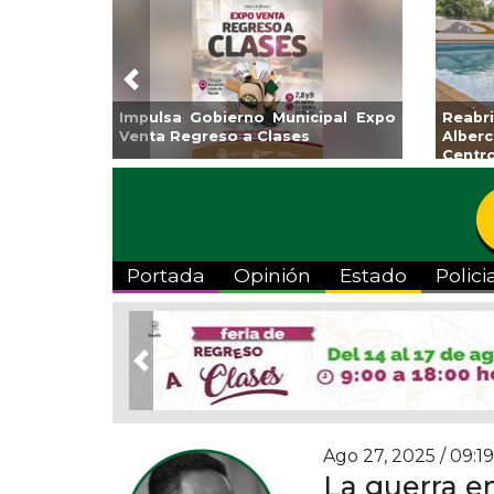
Previous
Guarniciones y banquetas para la
Empr
colonia El Mango en Pánuco
exp
Bicent
Portada
Opinión
Estado
Polici
Previous
Ago 27, 2025 / 09:1
La guerra en