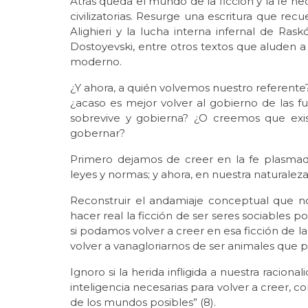
Atrás queda el mundo de la ficción y la fe he
civilizatorias. Resurge una escritura que re
Alighieri y la lucha interna infernal de Ras
Dostoyevski, entre otros textos que aluden a 
moderno.
¿Y ahora, a quién volvemos nuestro referente? 
¿acaso es mejor volver al gobierno de las fu
sobrevive y gobierna? ¿O creemos que exi
gobernar?
Primero dejamos de creer en la fe plasmada
leyes y normas; y ahora, en nuestra naturaleza
Reconstruir el andamiaje conceptual que 
hacer real la ficción de ser seres sociables p
si podamos volver a creer en esa ficción de la 
volver a vanagloriarnos de ser animales que p
Ignoro si la herida infligida a nuestra raciona
inteligencia necesarias para volver a creer, c
de los mundos posibles” (8).