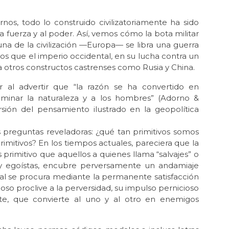
Nov
La 
os, todo lo construido civilizatoriamente ha sido
Nov
 fuerza y al poder. Así, vemos cómo la bota militar
La 
na de la civilización —Europa— se libra una guerra
sos que el imperio occidental, en su lucha contra un
Oct 
a otros constructos castrenses como Rusia y China.
La 
Oct 
al advertir que “la razón se ha convertido en
El 
ominar la naturaleza y a los hombres” (Adorno &
Sh
rsión del pensamiento ilustrado en la geopolítica
Sep
La
 preguntas reveladoras: ¿qué tan primitivos somos
de 
 primitivos? En los tiempos actuales, pareciera que la
primitivo que aquellos a quienes llama “salvajes” o
Sep 
s y egoístas, encubre perversamente un andamiaje
¡Ni
 cual se procura mediante la permanente satisfacción
Ago
so proclive a la perversidad, su impulso pernicioso
El 
te, que convierte al uno y al otro en enemigos
Ago
La