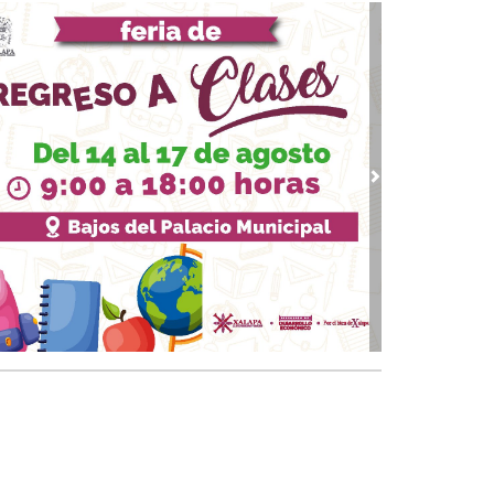
: “La otra solución final”
18, 2026 / 13:29
ump: del espejismo del Nobel de la Paz al
ginario del guerrero apocalíptico
10, 2026 / 12:23
 Reforma Electoral de Sheinbaum
 09, 2026 / 14:02
vious
Next
vuelta de los padres de la Hordas primitivas,
ump, Putin…
 24, 2026 / 10:00
 moderna Caja de Pandora
18, 2026 / 19:59
 presidenta Dra. Claudia Sheinbaum su
ascendencia"
20, 2025 / 11:33
uando la guerra deja de ser un accidente:
rania, Venezuela y el regreso del mundo
tal”