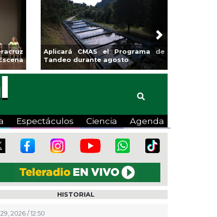
Next
sa la
Continúa Coatza Vive el Verano
Coyote
2026 con cine, actividades
lúdicas y expo
a
Espectáculos
Ciencia
Agenda
HISTORIAL
29, 2026 / 12:50