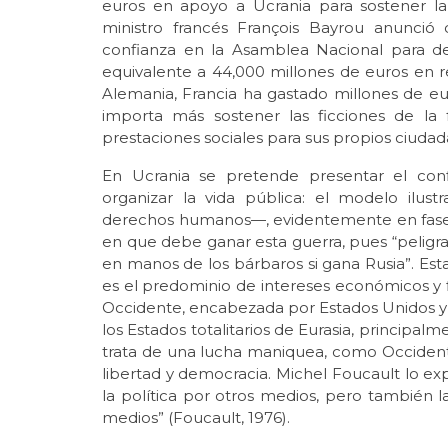
euros en apoyo a Ucrania para sostener la 
ministro francés François Bayrou anunci
confianza en la Asamblea Nacional para def
equivalente a 44,000 millones de euros en re
Alemania, Francia ha gastado millones de e
importa más sostener las ficciones de la f
prestaciones sociales para sus propios ciudad
En Ucrania se pretende presentar el con
organizar la vida pública: el modelo ilus
derechos humanos—, evidentemente en fase te
en que debe ganar esta guerra, pues “peligra
en manos de los bárbaros si gana Rusia”. Esta
es el predominio de intereses económicos y f
Occidente, encabezada por Estados Unidos y su
los Estados totalitarios de Eurasia, principalm
trata de una lucha maniquea, como Occidente
libertad y democracia. Michel Foucault lo exp
la política por otros medios, pero también la
medios” (Foucault, 1976).