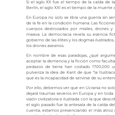
Si el siglo XX fue el tiempo de la caída de l
Berlín, el siglo XXI es el tiempo de la muerte de
En Europa no solo se libra una guerra sin sen
de la fe en la condición humana. Las ficcion
cuerpos destrozados por misiles, drones y
masiva. La democracia revela su esencia fict
gobierno de las élites y los dogmas ilustrad
los drones asesinos.
En nombre de esas paradojas, ¿qué argument
aceptar la demencia y la ficción como facul
pedazos de tierra han costado 1700,000 u
pulveriza la idea de Kant de que “la Ilustra
que es la incapacidad de servirse de su entend
Por ello, debemos ver que en Ucrania no solo 
dejará traumas severos en Europa y en toda 
visión civilizatoria e ilustrada con la que des
el siglo pasado fue la antesala de la caída d
cuenta, estamos presenciando el más atroz r