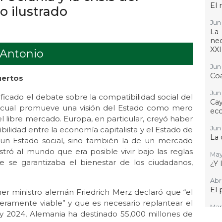
El 
 ilustrado
Jun 
La
nec
XXI
 Antonio
Jun 
Coa
uertos
Jun 
ficado el debate sobre la compatibilidad social del
Cay
el cual promueve una visión del Estado como mero
ec
libre mercado. Europa, en particular, creyó haber
Jun 
ilidad entre la economía capitalista y el Estado de
La 
e un Estado social, sino también la de un mercado
tró al mundo que era posible vivir bajo las reglas
May
que se garantizaba el bienestar de los ciudadanos,
¿Y 
Abr 
El 
er ministro alemán Friedrich Merz declaró que “el
eramente viable” y que es necesario replantear el
Mar 
 y 2024, Alemania ha destinado 55,000 millones de
¿Po