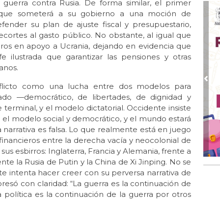
guerra contra Rusia. De forma similar, el primer
no?
ó que someterá a su gobierno a una moción de
Mar 
ender su plan de ajuste fiscal y presupuestario,
Tr
cortes al gasto público. No obstante, al igual que
ima
uros en apoyo a Ucrania, dejando en evidencia que
Mar 
e ilustrada que garantizar las pensiones y otras
La
anos.
Mar
Pre
flicto como una lucha entre dos modelos para
La 
trado —democrático, de libertades, de dignidad y
Tr
rminal, y el modelo dictatorial. Occidente insiste
Feb
 el modelo social y democrático, y el mundo estará
La
 narrativa es falsa. Lo que realmente está en juego
inancieros entre la derecha vacía y neocolonial de
Feb 
s esbirros: Inglaterra, Francia y Alemania, frente a
La
"tr
ente la Rusia de Putin y la China de Xi Jinping. No se
 intenta hacer creer con su perversa narrativa de
Dic 
resó con claridad: “La guerra es la continuación de
“C
 política es la continuación de la guerra por otros
Uc
bru