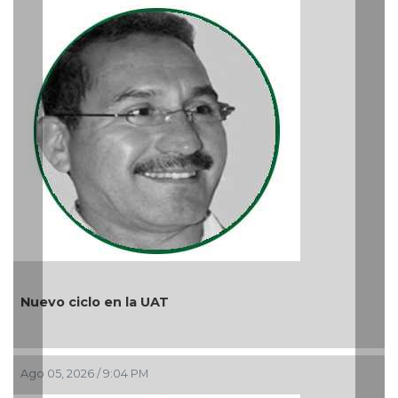
iclo en la UAT
2026 / 9:04 PM
¿Quién es 