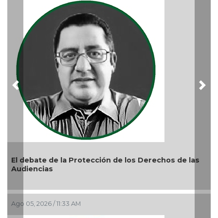
Ago 05, 2026 /
Previous
Nex
te de la Protección de los Derechos de las
cias
026 / 11:33 AM