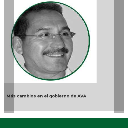
La devoción
reprimir el
Ago 04, 2026 
mbios en el gobierno de AVA