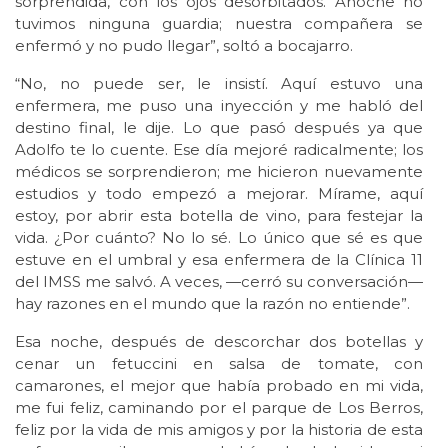
sorprendida, con los ojos desorbitados. Anoche no
tuvimos ninguna guardia; nuestra compañera se
enfermó y no pudo llegar”, soltó a bocajarro.
“No, no puede ser, le insistí. Aquí estuvo una
enfermera, me puso una inyección y me habló del
destino final, le dije. Lo que pasó después ya que
Adolfo te lo cuente. Ese día mejoré radicalmente; los
médicos se sorprendieron; me hicieron nuevamente
estudios y todo empezó a mejorar. Mírame, aquí
estoy, por abrir esta botella de vino, para festejar la
vida. ¿Por cuánto? No lo sé. Lo único que sé es que
estuve en el umbral y esa enfermera de la Clínica 11
del IMSS me salvó. A veces, —cerró su conversación—
hay razones en el mundo que la razón no entiende”.
Esa noche, después de descorchar dos botellas y
cenar un fetuccini en salsa de tomate, con
camarones, el mejor que había probado en mi vida,
me fui feliz, caminando por el parque de Los Berros,
feliz por la vida de mis amigos y por la historia de esta