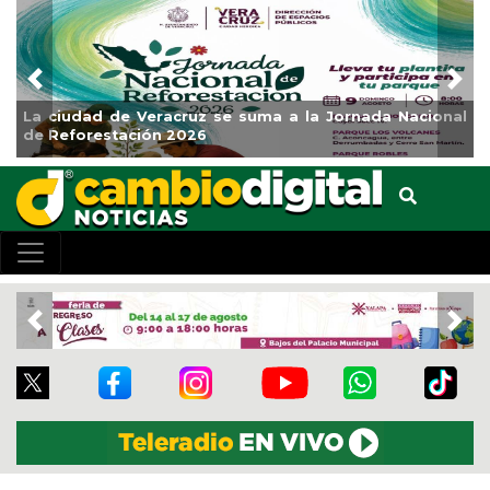
Previous
Nex
a a la Jornada Nacional
Impulsa Gobierno Municipal Ex
Clases
Previous
Nex