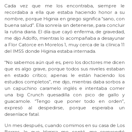
Cada vez que me los encontraba, siempre le
recordaba a ella que estaba haciendo honor a su
nombre, porque Higinia en griego significa “sano, con
buena salud”. Ella sonreía sin detenerse, para concluir
la rutina diaria. El día que cayó enferma, de gravedad,
me dijo Adolfo, mientras lo acompañaba a desayunar
a Flor Catorce en Morelos 1, muy cerca de la clínica 11
del IMSS donde Higinia estaba internada.
“No sabemos aún qué es, pero los doctores me dicen
que es algo grave, porque todos sus niveles estaban
en estado crítico; apenas le están haciendo los
estudios completos”, me dijo, mientras daba sorbos a
un capuchino caramelo inglés e intentaba comer
una big Crunch quesadilla con pico de gallo y
guacamole. “Tengo que poner todo en orden”,
expresó al despedirse, porque esperaba un
desenlace fatal.
Un mes después, cuando comimos en su casa de Los
Berros, lo que Higinia me contó, me sorprendió