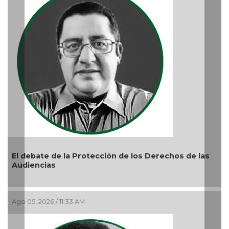
as
La devoción protege la doctrina y nos lleva a no
reprimir el amor a Dios