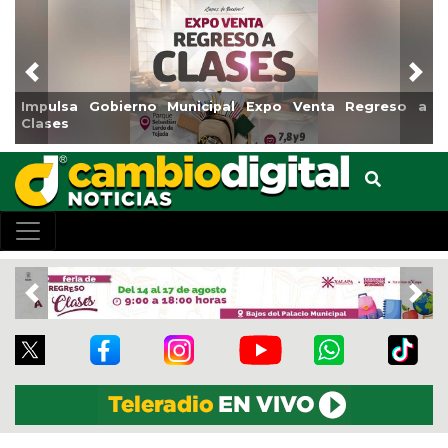
Previous
Nex
so a
Reabrirá Coatzacoalcos la Alberca Semiolímpica Zon
Centro
Previous
Nex