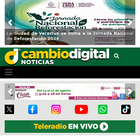
Previous
Nex
a Nacional
Impulsa Gobierno Municipal Expo Venta Reg
Clases
Previous
Nex