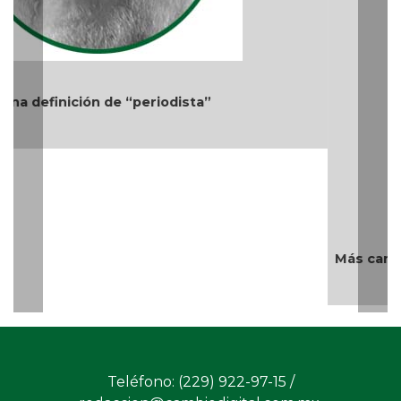
Más cambios en el gobierno de AVA
Teléfono: (229) 922-97-15 /
redaccion@cambiodigital.com.mx,
¿Qué es
¿Quiénes
Directorio
/
/
/
CD?
somos?
Productos
Contáctanos
Consejo
/
/
y Servicios
Editorial