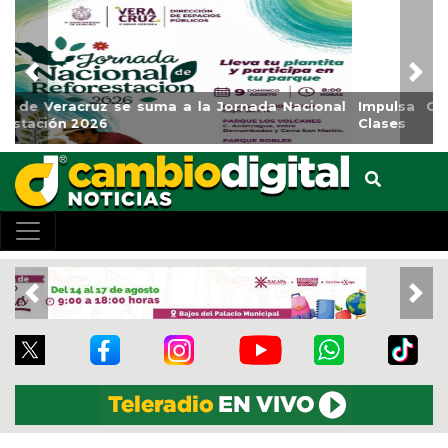
Previous
Nex
Impulsa Gobierno Municipal Expo Venta Regreso a
Clases
Previous
Nex