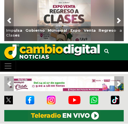
Previous
Nex
Impulsa Gobierno Municipal Expo Venta Regreso a
Reab
Clases
Cen
Previous
Nex