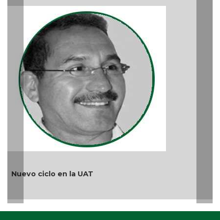
Más
Ago 
Nuevo ciclo en la UAT