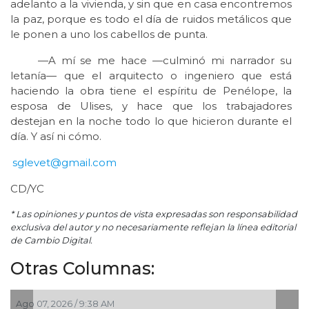
adelanto a la vivienda, y sin que en casa encontremos
la paz, porque es todo el día de ruidos metálicos que
le ponen a uno los cabellos de punta.
—A mí se me hace —culminó mi narrador su
letanía— que el arquitecto o ingeniero que está
haciendo la obra tiene el espíritu de Penélope, la
esposa de Ulises, y hace que los trabajadores
destejan en la noche todo lo que hicieron durante el
día. Y así ni cómo.
sglevet@gmail.com
CD/YC
* Las opiniones y puntos de vista expresadas son responsabilidad
exclusiva del autor y no necesariamente reflejan la línea editorial
de Cambio Digital.
Otras Columnas:
Ago 07, 2026 / 9:38 AM
Ago 