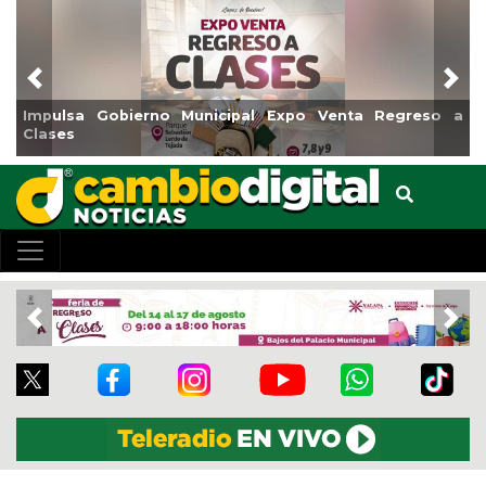
Previous
Nex
Reabrirá Coatzacoalcos la Alberca Semiolímpica Zona
Centro
Previous
Nex