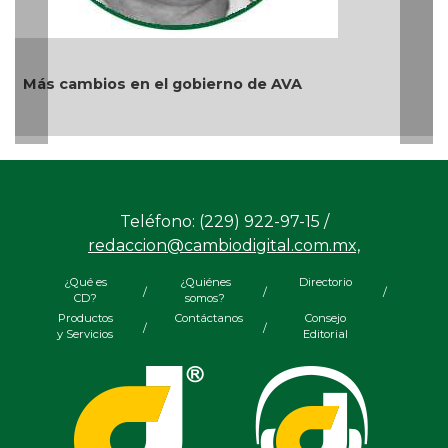
Y... Si sí ?