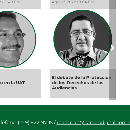
AM
Ago 05, 2026 / 9:42 AM
Ago 05, 20
Feb 
La 
Ene 
El 
Ene 
202
Next
Nov 
La
Oct 
¡Vi
La devoc
el
Oct 
¿Quién es periodista?
doctrina
Sin
reprimir
léfono: (229) 922-97-15 /
redaccion@cambiodigital.com.