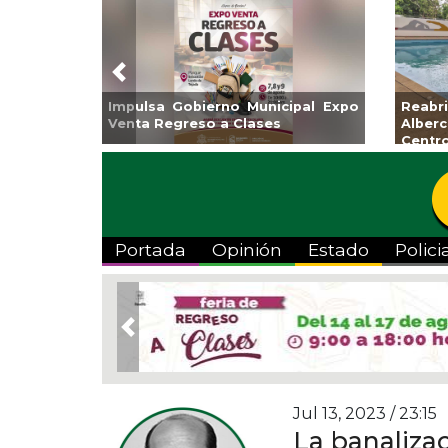
Previous
nto de Veracruz
Aplicará CMAS el Programa de
Gua
Artes “Escena
Tandeo durante agosto
col
Portada
Opinión
Estado
Polici
Previous
Jul 13, 2023 / 23:15
La banalizac