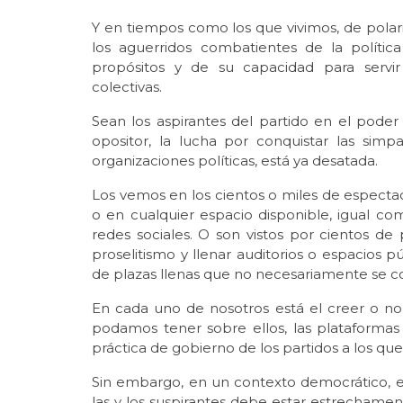
Y en tiempos como los que vivimos, de polari
los aguerridos combatientes de la políti
propósitos y de su capacidad para servir
colectivas.
Sean los aspirantes del partido en el pode
opositor, la lucha por conquistar las simp
organizaciones políticas, está ya desatada.
Los vemos en los cientos o miles de espectacu
o en cualquier espacio disponible, igual co
redes sociales. O son vistos por cientos de 
proselitismo y llenar auditorios o espacios 
de plazas llenas que no necesariamente se c
En cada uno de nosotros está el creer o no
podamos tener sobre ellos, las plataformas e
práctica de gobierno de los partidos a los qu
Sin embargo, en un contexto democrático, el
las y los suspirantes debe estar estrechamen