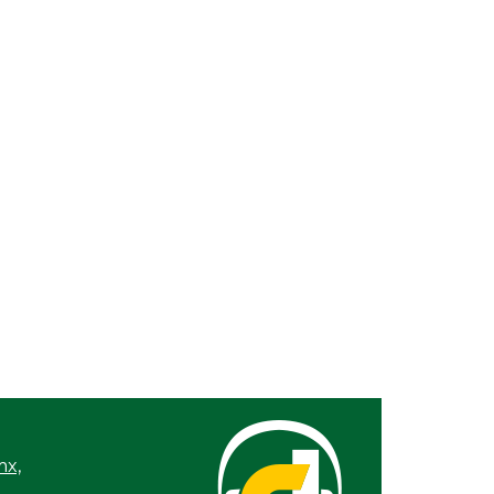
26 / 9:15 AM
22, 2022 / 11:53
reforma electoral que viene
26, 2022 / 14:34
periodismo: La profesión más peligrosa
11, 2022 / 22:03
2, un año que nos pondrá a prueba
21, 2021 / 21:45
 Cuarta Transformación después de AMLO
12, 2021 / 13:49
va la impunidad!
ión protege la
07, 2021 / 12:32
 y nos lleva a no
 redes sociales no hay vida
 el amor a Dios
mx,