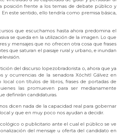
Luc
a posición frente a los temas de debate público y
. En este sentido, ello tendría como premisa básica,
May 
La 
iscursos que escuchamos hasta ahora predomina el
Abr 
Ód
iva se queda en la utilización de la imagen. Lo que
res y mensajes que no ofrecen otra cosa que frases
Abr 
tes que saturan el paisaje rural y urbano, e inundan
Mil
elevisión.
Abr 
petición del discurso lopezobradorista o, ahora que ya
La 
Mé
os y ocurrencias de la senadora Xóchitl Gálvez en
 local con títulos de libros, frases de portadas de
Mar 
 a quienes las promueven para ser medianamente
En
e definirán candidaturas.
Feb
¿Ci
nos dicen nada de la capacidad real para gobernar
o local y que en muy poco nos ayudan a decidir.
Feb 
La 
ológico o publicitario ante el cual el público se ve
ionalización del mensaje u oferta del candidato en
Ene 