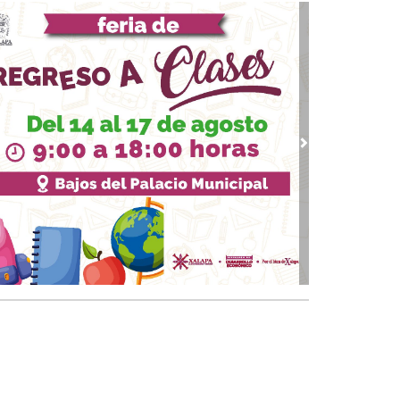
banalidad del mal vive entre nosotros
10, 2023 / 12:26
guerra sin fin en Oriente Medio
09, 2023 / 11:09
re la desconfianza y el conformismo
 12, 2023 / 23:09
ndremos Presidenta
vious
Next
 07, 2023 / 13:22
solución contra el dedazo
 02, 2023 / 18:27
ros de texto para conservadores
18, 2023 / 14:33
 fenómeno Xóchitl: ¿Riesgo calculado de
LO?
 26, 2023 / 20:54
 "ante precampañas" y el reto a la autoridad
ctoral
09, 2023 / 14:31