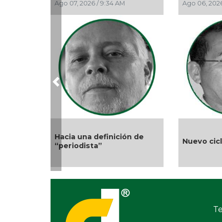
Ago 05, 2026 / 9:04 PM
Ago 05, 2026 / 11:33 
Previous
El debate de la Protección
Más cambios en 
de los Derechos de las
gobierno de AVA
Audiencias
Te