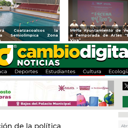
rniciones y banquetas para la
Emprendedores de 
onia El Mango en Pánuco
exponen en Mer
Bicentenario
aca
Deportes
Estudiantes
Cultura
Ecologí
Next
ión de la política
Abr 