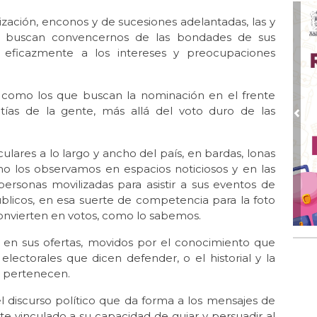
La 
zación, enconos y de sucesiones adelantadas, las y
Oct 
ca buscan convencernos de las bondades de sus
La 
 eficazmente a los intereses y preocupaciones
Oct 
Ent
r como los que buscan la nominación en el frente
Sep
atías de la gente, más allá del voto duro de las
Te
Pre
Sep
lares a lo largo y ancho del país, en bardas, lonas
La 
mo los observamos en espacios noticiosos y en las
Ago
personas movilizadas para asistir a sus eventos de
Lib
públicos, en esa suerte de competencia para la foto
onvierten en votos, como lo sabemos.
Jul 
El
AM
 en sus ofertas, movidos por el conocimiento que
lectorales que dicen defender, o el historial y la
Jun
e pertenecen.
Las
ele
 discurso político que da forma a los mensajes de
te vinculado a su capacidad de guiar y persuadir al
Jun 