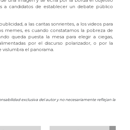
a de una imagen y se echa por la borda el objetivo
La 
es a candidatos de establecer un debate público
May
Neg
licidad, a las caritas sonrientes, a los videos para
Abr 
osos memes, es cuando constatamos la pobreza de
Méx
ndo queda puesta la mesa para elegir a ciegas,
Abr 
limentadas por el discurso polarizador, o por la
El
se vislumbra el panorama.
Mé
Abr
La
per
Mar 
¿Se
mar
onsabilidad exclusiva del autor y no necesariamente reflejan la
Mar 
El 
Mar
La 