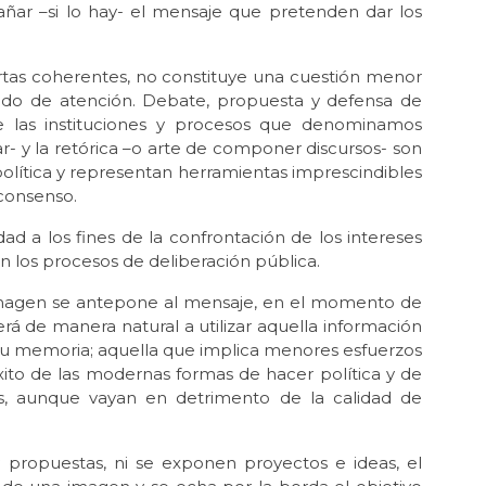
añar –si lo hay- el mensaje que pretenden dar los
Lo
Dic 
Sí 
ertas coherentes, no constituye una cuestión menor
ado de atención. Debate, propuesta y defensa de
Dic 
de las instituciones y procesos que denominamos
Se 
ar- y la retórica –o arte de componer discursos- son
Oct 
política y representan herramientas imprescindibles
El 
 consenso.
del
dad a los fines de la confrontación de los intereses
Sep 
en los procesos de deliberación pública.
Ay
Ago 
 imagen se antepone al mensaje, en el momento de
El
rá de manera natural a utilizar aquella información
 su memoria; aquella que implica menores esfuerzos
Jul 
ito de las modernas formas de hacer política y de
¿En
as, aunque vayan en detrimento de la calidad de
May
La 
 propuestas, ni se exponen proyectos e ideas, el
May 