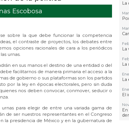
La 
enas Escobosa
Mar
Por
Mar 
Ca
 base sobre la que debe funcionar la competencia
deas, el contraste de proyectos, los debates entre
Feb
emos opciones racionales de cara a los periódicos
La 
as urnas.
Feb 
La 
ndrán en sus manos el destino de una entidad o del
debe facilitarnos de manera primaria el acceso a la
Ene 
mas de gobierno o sus plataformas son los partidos
La 
to por la ley en épocas electorales, pero sin duda
Ene
o quienes nos deben convocar, conmover, seducir o
El 
anza.
Nov 
s urnas para elegir de entre una variada gama de
En
án de ser nuestros representantes en el Congreso
de
en la presidencia de México y en la gubernatura de
Oct 