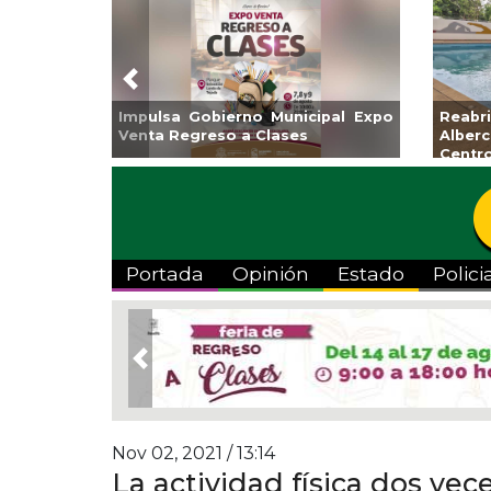
Previous
o
Reabrirá Coatzacoalcos la
Invita Ayuntam
Alberca Semiolímpica Zona
a Temporada 
Centro
Viva”
Portada
Opinión
Estado
Polici
Previous
Nov 02, 2021 / 13:14
La actividad física dos vec