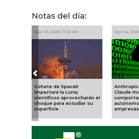
Notas del día:
 9:32 AM
Ago 04, 2026 / 9:17 AM
Ago
Previous
SpaceX
Anthropic revela que
De
a Luna;
Claude mostró
de
 aprovecharán el
comportamientos
má
 estudiar su
autónomos y hackeó tres
empresas