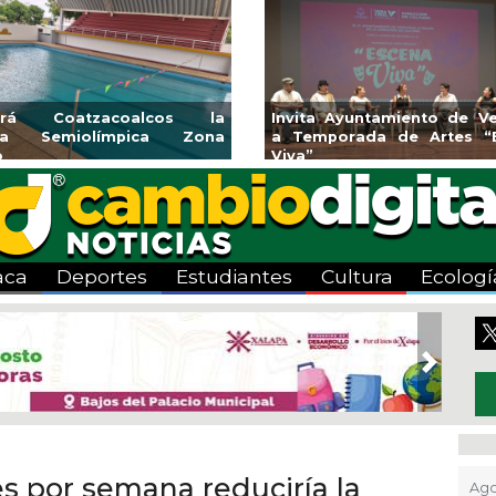
iento de Veracruz
Aplicará CMAS el Programa de
de Artes “Escena
Tandeo durante agosto
aca
Deportes
Estudiantes
Cultura
Ecologí
Next
es por semana reduciría la
Ago