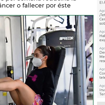
El 
ncer o fallecer por éste
Ago
¡T
Cen
so
Ago
Hab
exi
Ago
De
Me
res
Ago
Co
tel
Ago
Inv
Tem
Ago