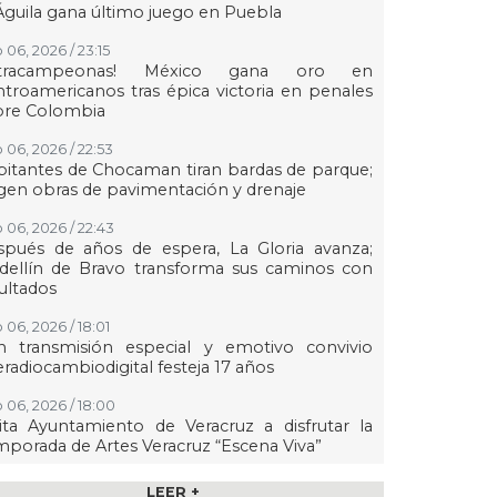
Águila gana último juego en Puebla
 06, 2026 / 23:15
etracampeonas! México gana oro en
troamericanos tras épica victoria en penales
bre Colombia
 06, 2026 / 22:53
itantes de Chocaman tiran bardas de parque;
gen obras de pavimentación y drenaje
 06, 2026 / 22:43
spués de años de espera, La Gloria avanza;
dellín de Bravo transforma sus caminos con
ultados
 06, 2026 / 18:01
n transmisión especial y emotivo convivio
eradiocambiodigital festeja 17 años
 06, 2026 / 18:00
ita Ayuntamiento de Veracruz a disfrutar la
porada de Artes Veracruz “Escena Viva”
 06, 2026 / 16:56
LEER +