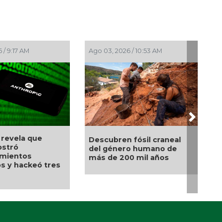
 03, 2026 / 10:53 AM
Jul 30, 2026 / 10:25 AM
Next
SecureDNA: el sistema
scubren fósil craneal
que busca frenar la
l género humano de
próxima pandemia antes
s de 200 mil años
de ser fabricada