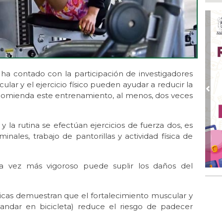
Go
crí
inf
Ago
Des
pre
 ha contado con la participación de investigadores
Ago
AD
lar y el ejercicio físico pueden ayudar a reducir la
gra
Pre
recomienda este entrenamiento, al menos, dos veces
Ago
Gar
la rutina se efectúan ejercicios de fuerza dos, es
col
ominales, trabajo de pantorillas y actividad física de
Ago
Nah
par
da vez más vigoroso puede suplir los daños del
la 
Ago
gicas demuestran que el fortalecimiento muscular y
El 
 y andar en bicicleta) reduce el riesgo de padecer
y s