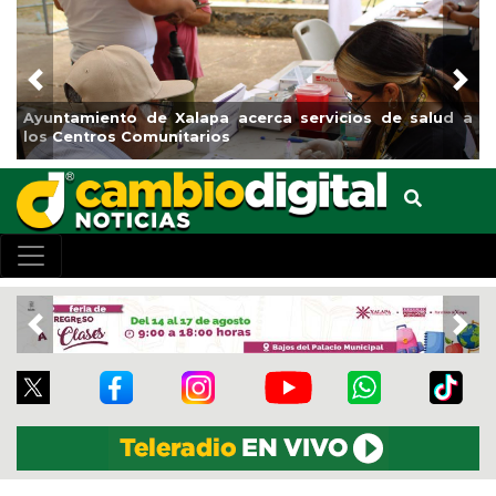
Previous
Nex
 a
Municipio arrancará primera etapa de rehabilitación en
el boulevard 5 de febrero
Previous
Nex