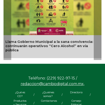
Nueva oferta educativa impulsará la
competitividad turística de Veracruz
Teléfono: (229) 922-97-15 /
redaccion@cambiodigital.com.mx,
¿Qué es
¿Quiénes
Directorio
/
/
/
CD?
somos?
Productos
Contáctanos
Consejo
/
/
y Servicios
Editorial