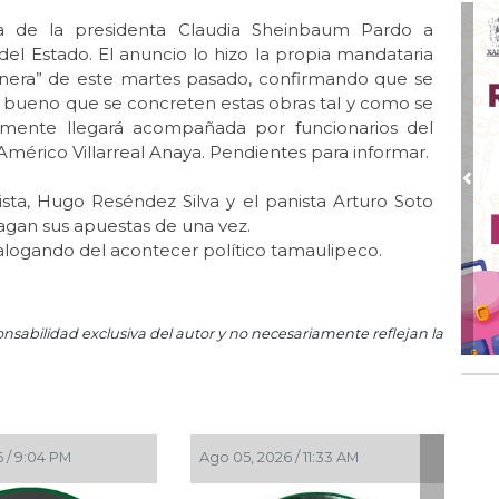
Ari
ta de la presidenta Claudia Sheinbaum Pardo a
Jul 
del Estado. El anuncio lo hizo la propia mandataria
Ol
anera” de este martes pasado, confirmando que se
ué bueno que se concreten estas obras tal y como se
Jul 
409
mente llegará acompañada por funcionarios del
 Américo Villarreal Anaya. Pendientes para informar.
Jul 
Jau
Pre
sta, Hugo Reséndez Silva y el panista Arturo Soto
409
 hagan sus apuestas de una vez.
Jul 
alogando del acontecer político tamaulipeco.
Am
ma
Jul 
onsabilidad exclusiva del autor y no necesariamente reflejan la
Ent
Jul 
Fel
Jul 
 / 9:04 PM
Ago 05, 2026 / 11:33 AM
Rel
Jul 