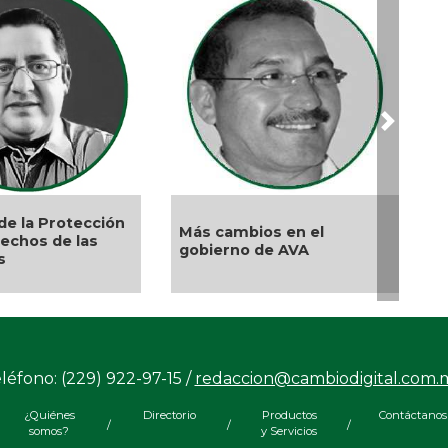
Dám
en 
Jul 
“Bo
Vic
Next
Jul 
Re
Jul 
Tan
de la Protección
Más cambios en el
rechos de las
Jul 
gobierno de AVA
s
Aju
Jul 
Se 
Jun 
Se 
léfono: (229) 922-97-15 /
redaccion@cambiodigital.com.
Jun
¿Quiénes
Directorio
Productos
Contáctanos
Co
/
/
/
somos?
y Servicios
Tam