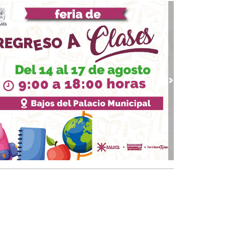
adna Montiel en Tamaulipas
24, 2026 / 21:11
ga Sosa muy movida por Tamaulipas
23, 2026 / 09:48
 Aniversario de Jaumave, fiesta en grande
20, 2026 / 19:41
mave y Tula estarán de fiesta, celebraran su
vious
Next
 aniversario
19, 2026 / 21:07
érico por la frontera norte este lunes y
rtes
14, 2026 / 20:40
rega UNT nuevas y nuevos profesionales
13, 2026 / 23:27
iz cumple a Hugo
12, 2026 / 20:20
evo de Arnulfo para largo
10, 2026 / 21:11