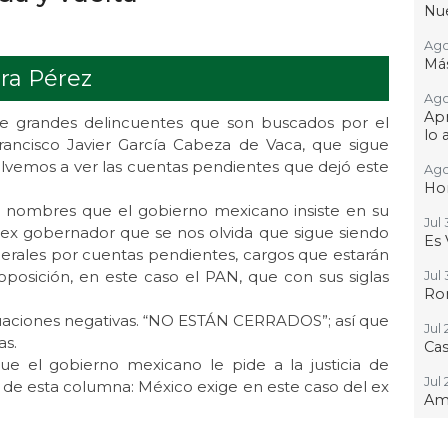
Nue
Ago 
Más
ra Pérez
Ago
Apr
de grandes delincuentes que son buscados por el
lo 
rancisco Javier García Cabeza de Vaca, que sigue
 volvemos a ver las cuentas pendientes que dejó este
Ago
Hon
r nombres que el gobierno mexicano insiste en su
Jul 
l ex gobernador que se nos olvida que sigue siendo
Es 
erales por cuentas pendientes, cargos que estarán
oposición, en este caso el PAN, que con sus siglas
Jul 
Rom
ctuaciones negativas. “NO ESTÁN CERRADOS”; así que
Jul 
as.
Ca
e el gobierno mexicano le pide a la justicia de
Jul 
y de esta columna: México exige en este caso del ex
Amé
Jul 