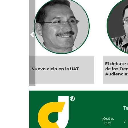
Previous
El debate 
Nuevo ciclo en la UAT
de los De
Audiencia
Te
¿Qué es
/
CD?