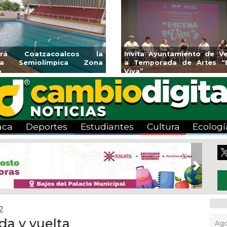
rirá Coatzacoalcos la
Invita Ayuntamiento de Ve
rca Semiolímpica Zona
a Temporada de Artes “
o
Viva”
aca
Deportes
Estudiantes
Cultura
Ecologí
Next
2
ida y vuelta
Ago