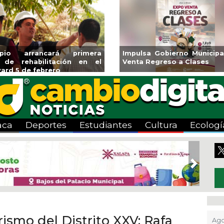
pulsa Gobierno Municipal Expo
Reabrirá Coatzaco
nta Regreso a Clases
Alberca Semiolímp
Centro
aca
Deportes
Estudiantes
Cultura
Ecologí
Next
ismo del Distrito XXV: Rafa
Ago