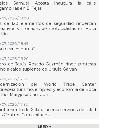
calde Samuel Acosta inaugura la calle
ambilias en El Tejar
 07, 2026 / 19:00
s de 120 elementos de seguridad refuerzan
rativos vs rodadas de motociclistas en Boca
 Río
 07, 2026 / 18:49
on o sin espuma?
 07, 2026 / 18:20
dro de Jesús Rosado Guzmán rinde protesta
o alcalde suplente de Úrsulo Galván
 07, 2026 / 17:53
dernización del World Trade Center
talecerá turismo, empleo y economía de Boca
 Río: Maryjose Gamboa
 07, 2026 / 17:32
ntamiento de Xalapa acerca servicios de salud
os Centros Comunitarios
07, 2026 / 17:15
LEER +