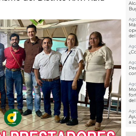
Al
Bug
Ago
Má
ope
del
Ago
¿C
Ago
Pe
com
Ago
Mo
for
del
Ago
Ayu
a l
Ago 