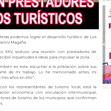
Ayu
lab
Ago
Qui
Ago
Gen
teras podemos lograr el desarrollo turístico de Los
Gob
araroni Magaña.
Ago
Pre
Hal
rito XXV, sostuvo una reunión con prestadores de
23 
 recibió inquietudes e ideas para impulsar la zona.
Ago
también es esta, escuchar a la población sobre sus
Re
parte de mi trabajo. Lo he mencionado antes, mi
Ruz
Fes
tres años en ello”.
Ago
on los representantes de turismo local, está la
Imp
ción económica con vinculación intermunicipal,
pre
ectores de turismo de los municipios que conforman
s.