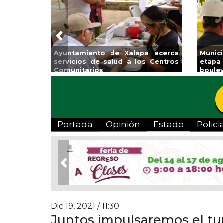
Previous
lapa acerca
Municipio arrancará primera
Im
a los Centros
etapa de rehabilitación en el
Ve
boulevard 5 de febrero
Portada
Opinión
Estado
Polici
Previous
Dic 19, 2021 / 11:30
Juntos impulsaremos el tur