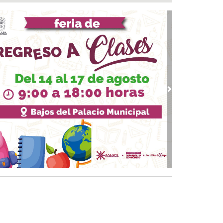
ntamiento e ICATVER fortalecen capacitación
oral en beneficio de las y los sanandrescanos
 07, 2026 / 14:56
ncena, no me abandones.... 😝😜🤣
 07, 2026 / 14:47
erar empleo y bienestar, prioridad para el
ierno de San Andrés Tuxtla: Rafa Fararoni
 07, 2026 / 14:39
vious
Next
lan con vida a pescador desaparecido desde el
de julio en Uxpanapa
 07, 2026 / 14:22
salta Pedro Miguel pensamiento de Diego
zarín y agradece respaldo de Rocío Nahle al
tival del Mar
 07, 2026 / 13:53
ulsa Ayuntamiento de Veracruz cultura de la
vención en la niñez del municipio