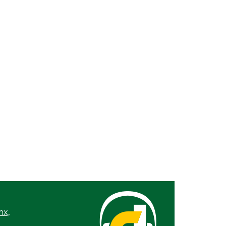
 08, 2026 / 09:39
profe Esteban y los otros
 28, 2026 / 09:38
ego en Atenas
 22, 2026 / 09:50
UV discrimina a Juan José Barrientos
 20, 2026 / 09:25
encia senil
17, 2026 / 10:49
zona de confort
 15, 2026 / 09:30
a María, la cercanía real
 09, 2026 / 09:22
en en la Legislatura
 08, 2026 / 09:19
o y sólo /2
mx,