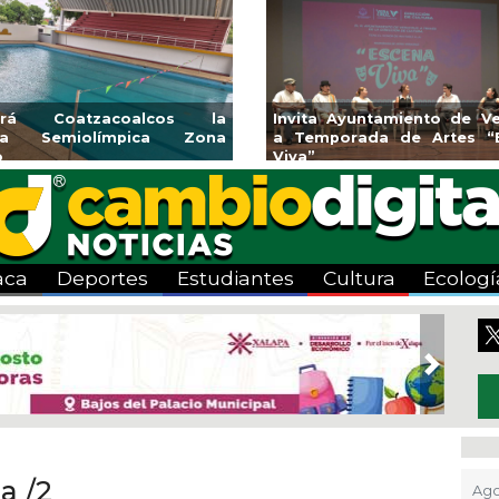
rirá Coatzacoalcos la
Invita Ayuntamiento de Ve
rca Semiolímpica Zona
a Temporada de Artes “
o
Viva”
aca
Deportes
Estudiantes
Cultura
Ecologí
Next
2
a /2
Ago