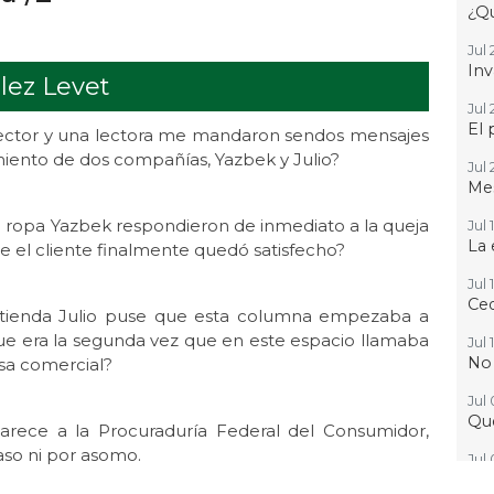
¿Qu
Jul 
Inv
lez Levet
Jul 
El 
lector y una lectora me mandaron sendos mensajes
miento de dos compañías, Yazbek y Julio?
Jul 
Mes
 ropa Yazbek respondieron de inmediato a la queja
Jul 
La 
ue el cliente finalmente quedó satisfecho?
Jul 
Ced
la tienda Julio puse que esta columna empezaba a
ue era la segunda vez que en este espacio llamaba
Jul 
No
sa comercial?
Jul
Que
arece a la Procuraduría Federal del Consumidor,
aso ni por asomo.
Jul 
Gr