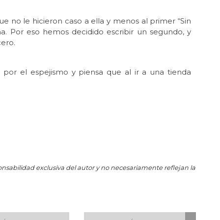
El
e no le hicieron caso a ella y menos al primer “Sin
Jun
ma. Por eso hemos decidido escribir un segundo, y
Hue
ero.
May 
En 
 por el espejismo y piensa que al ir a una tienda
May
Reg
May
Ros
May 
La 
May 
Ros
onsabilidad exclusiva del autor y no necesariamente reflejan la
May
Per
May
Las