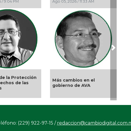
 / 9:04 PM
Ago 05, 2026 / 11:33 AM
May
El 
Abr
Gri
Abr
La 
Next
Abr
Dem
Abr 
La 
de la Protección
Más cambios en el
rechos de las
gobierno de AVA
Abr
s
Ros
Abr
Ord
Abr
Sol
léfono: (229) 922-97-15 /
redaccion@cambiodigital.com.