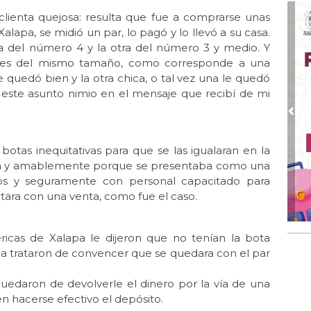
Jul
lienta quejosa: resulta que fue a comprarse unas
El 
alapa, se midió un par, lo pagó y lo llevó a su casa.
ra del número 4 y la otra del número 3 y medio. Y
Jul 
pies del mismo tamaño, como corresponde a una
Lle
quedó bien y la otra chica, o tal vez una le quedó
Jul 
a este asunto nimio en el mensaje que recibí de mi
Las
Pre
Jun
El 
otas inequitativas para que se las igualaran en la
Jun 
cta y amablemente porque se presentaba como una
Una
tos y seguramente con personal capacitado para
tara con una venta, como fue el caso.
Jun
El 
Jun
ricas de Xalapa le dijeron que no tenían la bota
Día
la trataron de convencer que se quedara con el par
Jun 
uedaron de devolverle el dinero por la vía de una
Un
 en hacerse efectivo el depósito.
Jun 