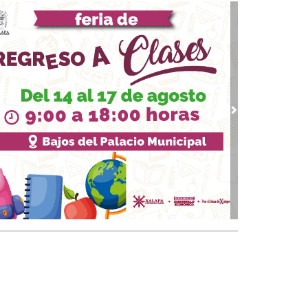
 03, 2026 / 09:38
quinto partido
02, 2026 / 09:16
gar a los 74
01, 2026 / 09:33
 piernas nacionales se han cubierto de gloria
vious
Next
 30, 2026 / 09:28
quinto juego
25, 2026 / 10:31
 de cal: México va bien en el Mundial
 24, 2026 / 09:53
Papa y el arzobispo
 22, 2026 / 09:24
 del Padre
18, 2026 / 09:23
a CEAPP renovada
15, 2026 / 09:37