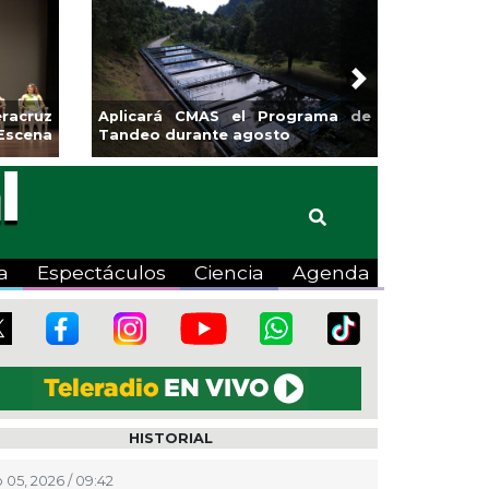
Next
racruz
Aplicará CMAS el Programa de
Escena
Tandeo durante agosto
a
Espectáculos
Ciencia
Agenda
HISTORIAL
 05, 2026 / 09:42