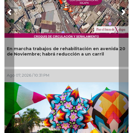
Previous
Nex
Más de 120 e
 trabajos de rehabilitación en avenida 20
operativos v
bre; habrá reducción a un carril
del Río
6 / 10:31 PM
Ago 07, 2026 / 6