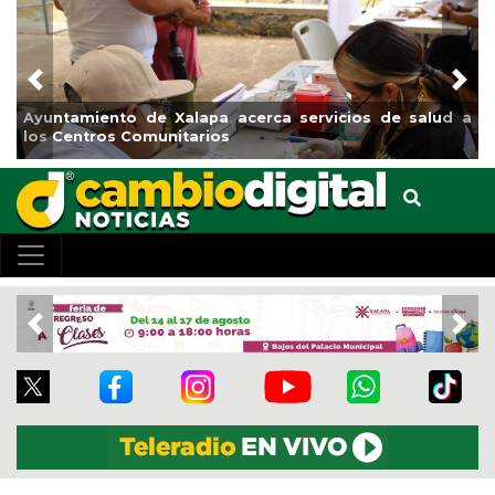
Previous
Nex
nto de Xalapa acerca servicios de salud a
Municipio arra
os Comunitarios
el boulevard 5
Previous
Nex