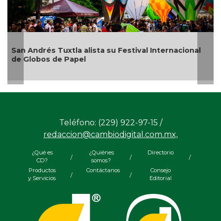
s Tuxtla alista su Festival Internacional
¿Con o sin 
s de Papel
Teléfono: (229) 922-97-15 /
redaccion@cambiodigital.com.mx,
¿Qué es
¿Quiénes
Directorio
/
/
/
CD?
somos?
Productos
Contáctanos
Consejo
/
/
y Servicios
Editorial