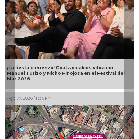
a comenzó! Coatzacoalcos vibra con
Alcalde Samue
rizo y Nicho Hinojosa en el Festival del
Bugambilias e
6
6 / 11:36 PM
Ago 07, 2026 / 