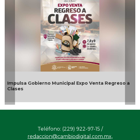
pulsa Gobierno Municipal Expo Venta Regreso a
Aplic
ases
agost
Teléfono: (229) 922-97-15 /
redaccion@cambiodigital.com.mx,