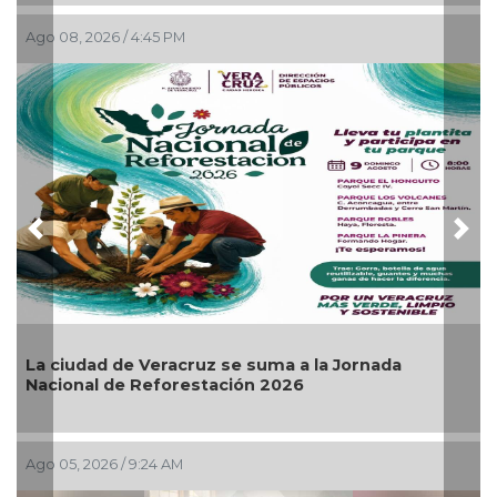
o 08, 2026 / 4:45 PM
Ago 04,
Previous
Nex
 ciudad de Veracruz se suma a la Jornada
Invit
cional de Reforestación 2026
Artes
 05, 2026 / 9:24 AM
Ago 03,