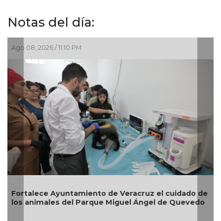
Notas del día:
 08, 2026 / 11:10 PM
Ago 04,
rtalece Ayuntamiento de Veracruz el cuidado de
Reabri
s animales del Parque Miguel Ángel de Quevedo
Zona 