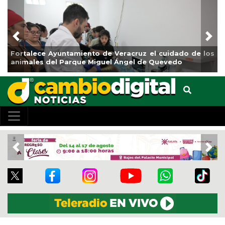
Previous
Nex
lece Ayuntamiento de Veracruz el cuidado de los
La ciudad
les del Parque Miguel Ángel de Quevedo
de Refore
Previous
Nex