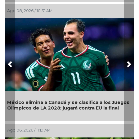
Ago 05, 2026 / 2:59 PM
Previous
Nex
Llama Gobierno Municipal a la sana convivencia:
os
continuarán operativos “Cero Alcohol” en vía
pública
Ago 05, 2026 / 2:56 PM