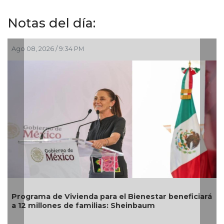
Notas del día:
Ago 05, 2026 / 8:55 PM
ará
DIF Poza Rica lleva sabor y bienestar a los adultos
mayores con "Sazón y corazón"