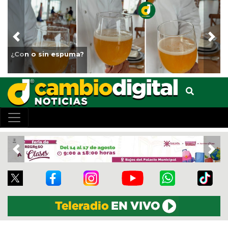
Previous
Nex
Fortalece Ayuntamiento de Veracruz el cuidado de los
animales del Parque Miguel Ángel de Quevedo
Previous
Nex