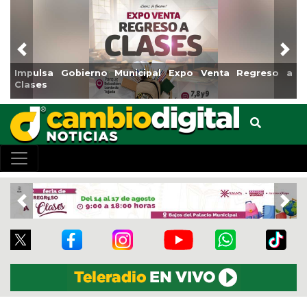
Previous
Nex
bierno Municipal Expo Venta Regreso a
Reabrirá Coatza
Centro
Previous
Nex