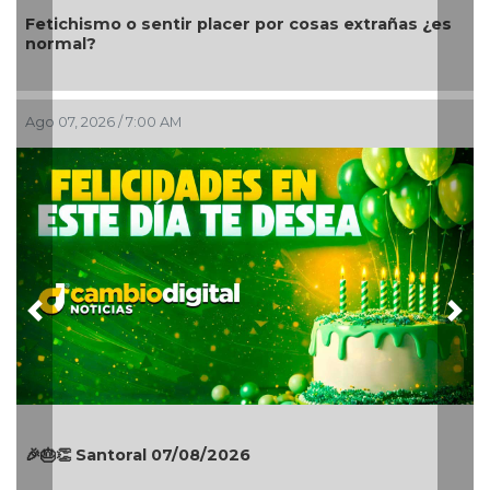
o sentir placer por cosas extrañas ¿es
Día Mundial de 
navegación ma
/ 7:00 AM
Ago 06, 2026 / 11:4
Previous
Nex
oral 07/08/2026