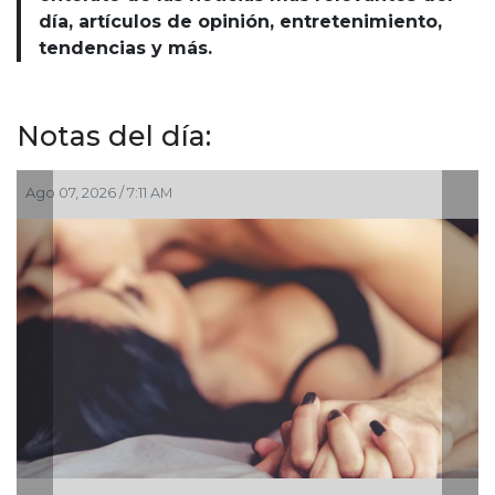
día, artículos de opinión, entretenimiento,
tendencias y más.
Notas del día:
 7:11 AM
Ago 07, 2026 / 4:3