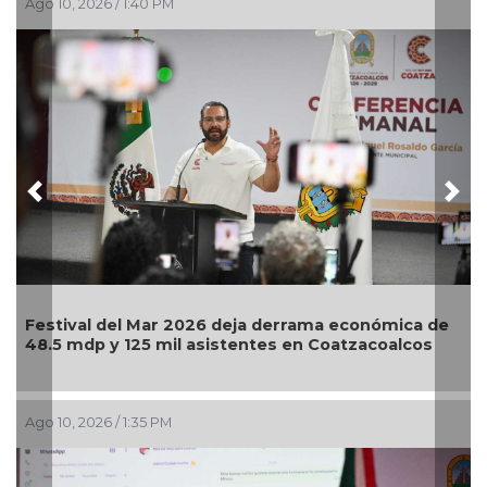
Ago 10, 2026 / 1:40 PM
Ag
Previous
Nex
Festival del Mar 2026 deja derrama económica de
Mé
48.5 mdp y 125 mil asistentes en Coatzacoalcos
Ol
Ago 10, 2026 / 1:35 PM
Ag