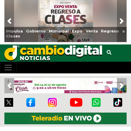
Previous
Nex
Impulsa Gobierno Municipal Expo Venta Regreso a
Rea
Clases
Cen
Previous
Nex