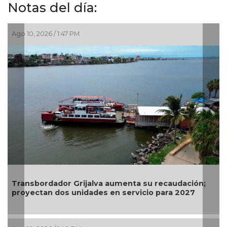
Notas del día:
Ago 10, 2026 / 1:47 PM
Ag
Transbordador Grijalva aumenta su recaudación;
Pr
proyectan dos unidades en servicio para 2027
a 