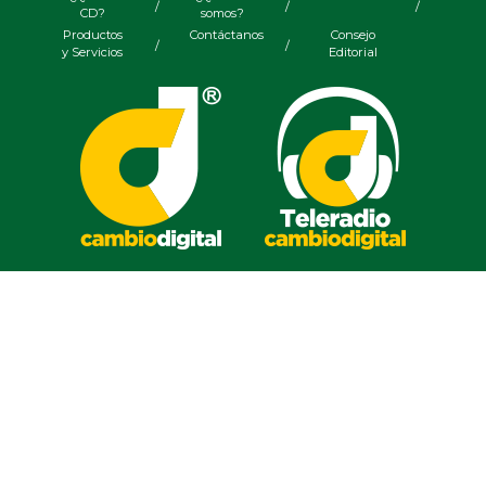
/
/
/
CD?
somos?
Productos
Contáctanos
Consejo
/
/
y Servicios
Editorial