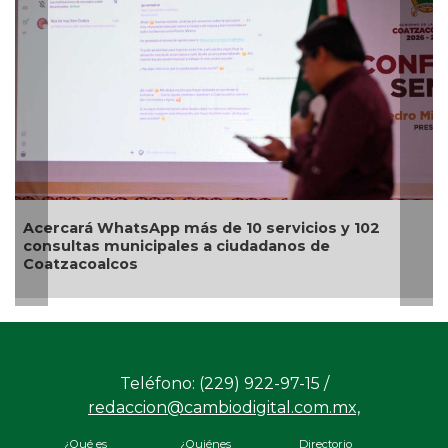
Acercará WhatsApp más de 10 servicios y 102
Al
consultas municipales a ciudadanos de
j
Coatzacoalcos
Teléfono: (229) 922-97-15 /
redaccion@cambiodigital.com.mx,
¿Qué es
¿Quiénes
Directorio