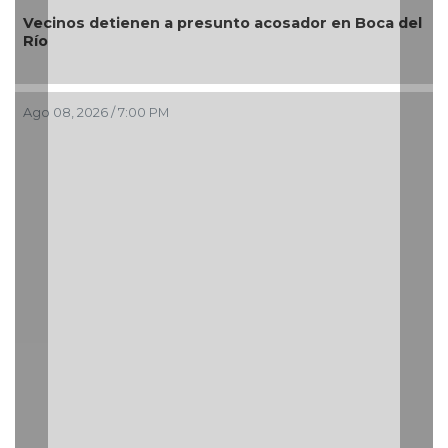
oca del
¿Con o sin espuma?
Ago 08, 2026 / 3:34 PM
Resguarda Ayuntamiento de Veracruz a canino
situación de riesgo en zona norte de la ciudad