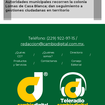
a
Teléfono: (229) 922-97-15 /
redaccion@cambiodigital.com.mx,
¿Qué es
¿Quiénes
Directorio
/
/
/
CD?
somos?
Productos
Contáctanos
Consejo
/
/
y Servicios
Editorial