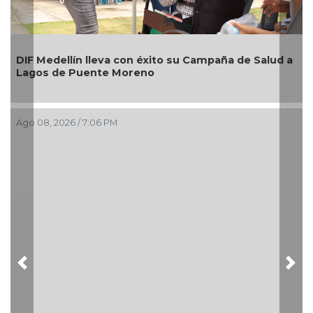
Alcaldesa Maryjose Gamboa Torales presenta 1
Salud a
nuevos módulos comerciales para mejorar la
imagen de las playas e impulsar la economía d
Boca del Río
Ago 08, 2026 / 4:34 PM
Previous
Nex