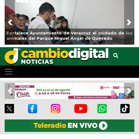
Previous
Nex
do de los
La ciudad de Veracruz se suma a la Jornada Nac
de Reforestación 2026
Previous
Nex