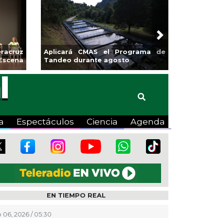
Next
sa la
Continúa Coatza Vive el Verano
Coyote
2026 con cine, actividades
lúdicas y expo
a
Espectáculos
Ciencia
Agenda
EN TIEMPO REAL
 06, 2026 / 05:30