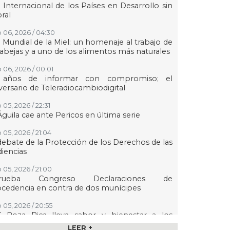
 Internacional de los Países en Desarrollo sin
oral
 06, 2026 / 04:30
 Mundial de la Miel: un homenaje al trabajo de
 abejas y a uno de los alimentos más naturales
 06, 2026 / 00:01
 años de informar con compromiso; el
versario de Teleradiocambiodigital
 05, 2026 / 22:31
Águila cae ante Pericos en última serie
 05, 2026 / 21:04
debate de la Protección de los Derechos de las
iencias
 05, 2026 / 21:00
rueba Congreso Declaraciones de
cedencia en contra de dos munícipes
 05, 2026 / 20:55
F Poza Rica lleva sabor y bienestar a los
ltos mayores con "Sazón y corazón"
LEER +