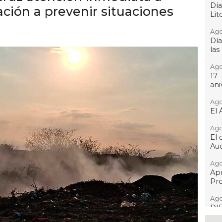
Día
ación a prevenir situaciones
Lit
Ago
Día
las
Ago
17
ani
Ago
El 
Ago
El 
Aud
Ago
Ap
Pro
Ago
DI
adu