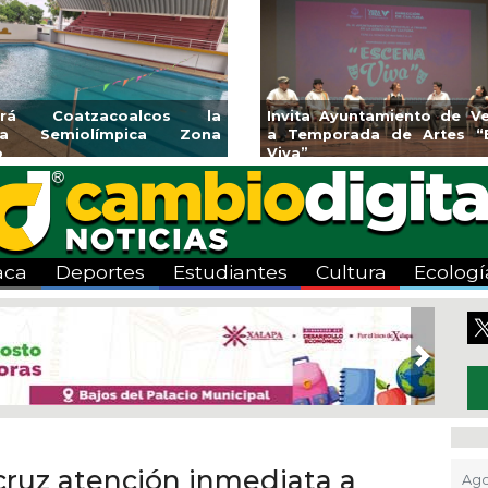
endedores de Xalapa
Coatzacoalcos impul
onen en Mercadito
halterofilia con la Copa 
enario
2026
aca
Deportes
Estudiantes
Cultura
Ecologí
Next
cruz atención inmediata a
Ago