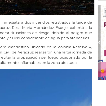
Ago
Qui
Ago
n inmediata a dos incendios registrados la tarde de
Enc
de 
eracruz, Rosa María Hernández Espejo, exhortó a la
erar situaciones de riesgo, debido al peligro que
Ago
nte y el uso considerable de agua para atenderlas.
Ent
cre
Pre
ero clandestino ubicado en la colonia Reserva 4,
Ago
ivil de Veracruz realizaron una larga jornada de
En 
evitar la propagación del fuego ocasionado por la
por
 altamente inflamables en la zona afectada.
Ago
Alc