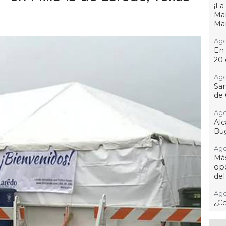
¡L
Man
Ma
Ago
En 
20 
Ago
San
de 
Ago
Al
Bug
Ago
Má
ope
del
Ago
¿C
Ago