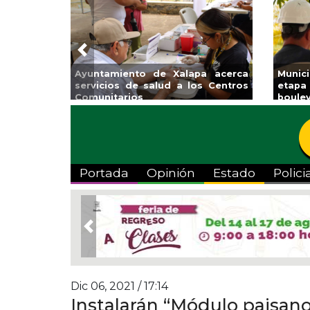
Previous
Invita Ayuntamiento de Veracruz
Aplic
a Temporada de Artes “Escena
Tande
Viva”
Portada
Opinión
Estado
Polici
Previous
Dic 06, 2021 / 17:14
Instalarán “Módulo paisano