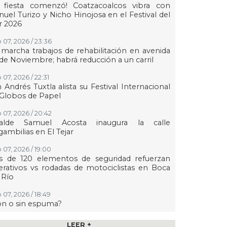
a fiesta comenzó! Coatzacoalcos vibra con
uel Turizo y Nicho Hinojosa en el Festival del
r 2026
 07, 2026 / 23:36
marcha trabajos de rehabilitación en avenida
de Noviembre; habrá reducción a un carril
 07, 2026 / 22:31
 Andrés Tuxtla alista su Festival Internacional
Globos de Papel
 07, 2026 / 20:42
calde Samuel Acosta inaugura la calle
ambilias en El Tejar
 07, 2026 / 19:00
s de 120 elementos de seguridad refuerzan
rativos vs rodadas de motociclistas en Boca
 Río
 07, 2026 / 18:49
on o sin espuma?
 07, 2026 / 18:20
LEER +