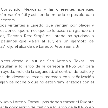
Consulado Mexicano y las diferentes agencias
nformación útil y asistiendo en todo lo posible para
acentera.
ros visitantes a Laredo, que vengan por placer y
 vacaciones, queremos que se lo pasen en grande en
as, “Paisano Rest Stop” en Laredo ha ayudado a
os paisanos que viajan al sur, en un ejemplo de
s”, dijo el alcalde de Laredo, Pete Saenz, Jr.
ónicos desde el sur de San Antonio, Texas. Los
patrullan a lo largo de la carretera IH-35 Sur para
 ayuda, incluida la seguridad, el control de tráfico y
 área de descanso estará marcada con señalización
iajen de noche o que no estén familiarizados con el
de Nuevo Laredo, Tamaulipas deben tomar el Puente
ar la congestión del tráfico a lo largo de la IH-35 en