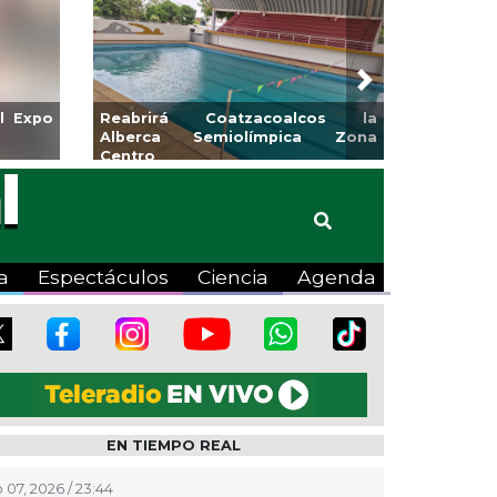
Next
para la
Emprendedores de Xalapa
o
exponen en Mercadito
Bicentenario
a
Espectáculos
Ciencia
Agenda
EN TIEMPO REAL
 07, 2026 / 23:44