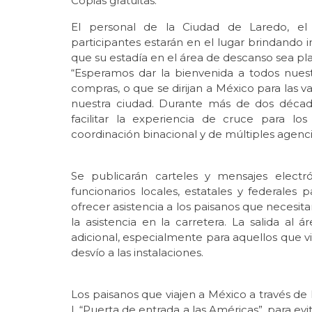
Copias gratuitas.
El personal de la Ciudad de Laredo, el 
participantes estarán en el lugar brindando i
que su estadía en el área de descanso sea pl
“Esperamos dar la bienvenida a todos nuest
compras, o que se dirijan a México para las
nuestra ciudad. Durante más de dos décad
facilitar la experiencia de cruce para l
coordinación binacional y de múltiples agencia
Se publicarán carteles y mensajes electr
funcionarios locales, estatales y federales 
ofrecer asistencia a los paisanos que necesitan
la asistencia en la carretera. La salida al
adicional, especialmente para aquellos que v
desvío a las instalaciones.
Los paisanos que viajen a México a través 
I, “Puerta de entrada a las Américas”, para evit