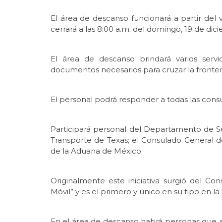
El área de descanso funcionará a partir del v
cerrará a las 8:00 a.m. del domingo, 19 de dic
El área de descanso brindará varios servic
documentos necesarios para cruzar la frontera,
El personal podrá responder a todas las cons
Participará personal del Departamento de 
Transporte de Texas; el Consulado General d
de la Aduana de México.
Originalmente este iniciativa surgió del C
Móvil” y es el primero y único en su tipo en 
En el área de descanso habrá personas que a