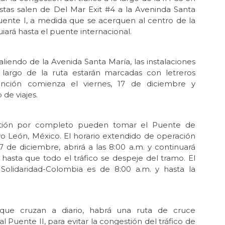
listas salen de Del Mar Exit #4 a la Aveninda Santa
Puente I, a medida que se acerquen al centro de la
uiará hasta el puente internacional.
saliendo de la Avenida Santa María, las instalaciones
o largo de la ruta estarán marcadas con letreros
ención comienza el viernes, 17 de diciembre y
de viajes.
stión por completo pueden tomar el Puente de
vo León, México. El horario extendido de operación
17 de diciembre, abrirá a las 8:00 a.m. y continuará
hasta que todo el tráfico se despeje del tramo. El
Solidaridad-Colombia es de 8:00 a.m. y hasta la
 que cruzan a diario, habrá una ruta de cruce
 Puente II, para evitar la congestión del tráfico de