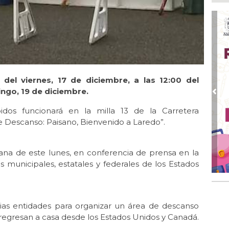
Pe
com
Ago
Mo
for
del
Ago
del viernes, 17 de diciembre, a las 12:00 del
Ayu
ingo, 19 de diciembre.
a l
Pre
dos funcionará en la milla 13 de la Carretera
Ago 
de Descanso: Paisano, Bienvenido a Laredo”.
Ayu
lab
Ago
ana de este lunes, en conferencia de prensa en la
Qui
es municipales, estatales y federales de los Estados
Ago
Gen
Gob
ias entidades para organizar un área de descanso
regresan a casa desde los Estados Unidos y Canadá.