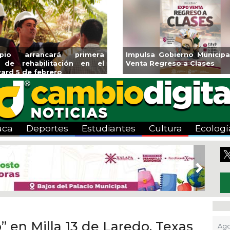
ará CMAS el Programa de
Guarniciones y banquetas 
o durante agosto
colonia El Mango en Pánuc
aca
Deportes
Estudiantes
Cultura
Ecologí
Next
” en Milla 13 de Laredo, Texas
Ago