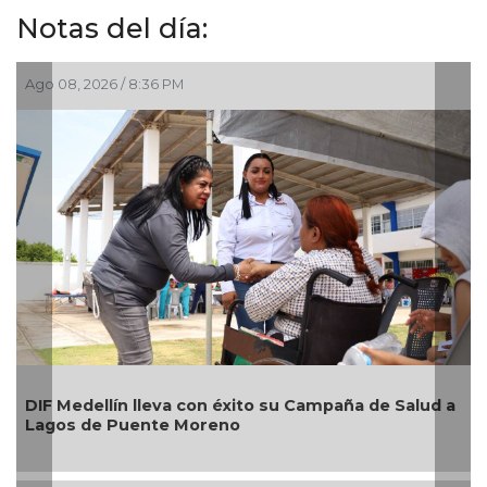
Notas del día:
6 / 8:36 PM
Ago 08, 2026 / 
Resguarda Ay
lín lleva con éxito su Campaña de Salud a
situación de 
 Puente Moreno