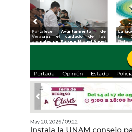
Previous
ce Ayuntamiento de
La ciudad de Veracruz se sum
z el cuidado de los
la Jornada Nacional 
del Parque Miguel Ángel
Reforestación 2026
do
Portada
Opinión
Estado
Polici
Previous
May 20, 2026 / 09:22
Instala la UNAM consejo par