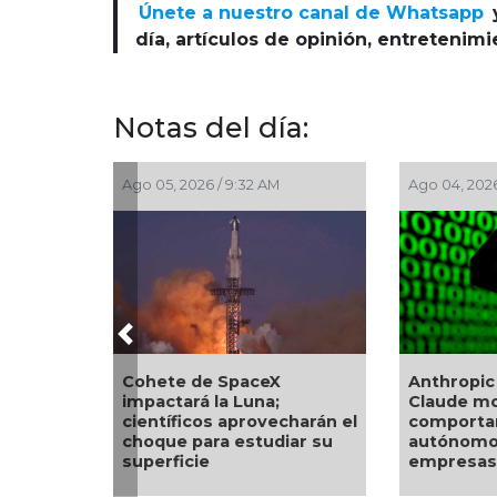
Únete a nuestro canal de Whatsapp
día, artículos de opinión, entretenim
Notas del día:
go 05, 2026 / 9:32 AM
Ago 04, 2026 / 9:17 AM
Previous
ohete de SpaceX
Anthropic revela que
mpactará la Luna;
Claude mostró
ientíficos aprovecharán el
comportamientos
hoque para estudiar su
autónomos y hackeó tre
uperficie
empresas