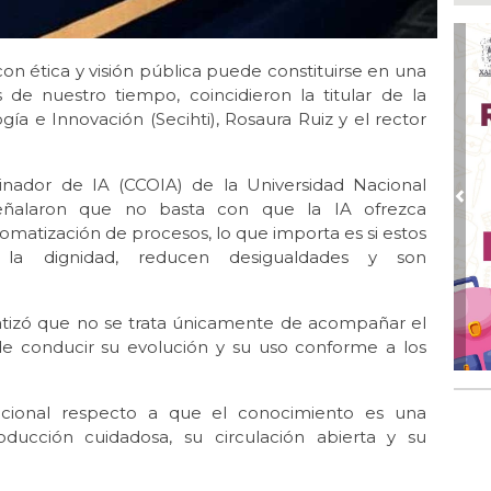
Boc
Ago
Lo
sa con ética y visión pública puede constituirse en una
ame
s de nuestro tiempo, coincidieron la titular de la
ía e Innovación (Secihti), Rosaura Ruiz y el rector
Ago
La
Nac
rdinador de IA (CCOIA) de la Universidad Nacional
Ago
Pre
alaron que no basta con que la IA ofrezca
¿C
omatización de procesos, lo que importa es si estos
 la dignidad, reducen desigualdades y son
Ago
Con
Ago
fatizó que no se trata únicamente de acompañar el
Re
de conducir su evolución y su uso conforme a los
en 
Ago
nacional respecto a que el conocimiento es una
Cer
ducción cuidadosa, su circulación abierta y su