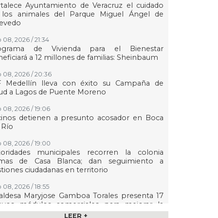
talece Ayuntamiento de Veracruz el cuidado
 los animales del Parque Miguel Ángel de
evedo
 08, 2026 / 21:34
ograma de Vivienda para el Bienestar
eficiará a 12 millones de familias: Sheinbaum
 08, 2026 / 20:36
F Medellín lleva con éxito su Campaña de
lud a Lagos de Puente Moreno
 08, 2026 / 19:06
cinos detienen a presunto acosador en Boca
 Río
 08, 2026 / 19:00
toridades municipales recorren la colonia
mas de Casa Blanca; dan seguimiento a
tiones ciudadanas en territorio
 08, 2026 / 18:55
aldesa Maryjose Gamboa Torales presenta 17
evos módulos comerciales para mejorar la
gen de las playas e impulsar la economía de
LEER +