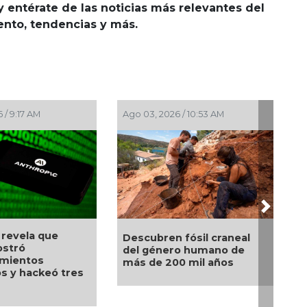
y entérate de las noticias más relevantes del
iento, tendencias y más.
Ago 03, 2026 / 10:53 AM
Jul 30, 2026 / 10:25 AM
Next
SecureDNA: el sist
Descubren fósil craneal
que busca frenar la
del género humano de
próxima pandemia a
más de 200 mil años
s
de ser fabricada