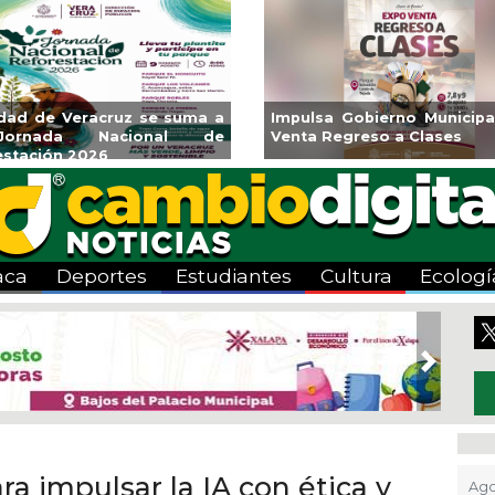
a a
Impulsa Gobierno Municipal Expo
Reabrirá 
de
Venta Regreso a Clases
Alberca S
Centro
aca
Deportes
Estudiantes
Cultura
Ecologí
Next
a impulsar la IA con ética y
Ago