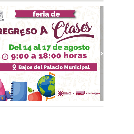
a del Río
 08, 2026 / 16:53
calizan una cartulina con mensajes
nazantes en Papantla!!!
 08, 2026 / 16:45
 ciudad de Veracruz se suma a la Jornada
ional de Reforestación 2026
 08, 2026 / 16:34
vious
Next
on o sin espuma?
 08, 2026 / 16:33
trol y confianza:la prueba de la seguridad
 08, 2026 / 15:34
sguarda Ayuntamiento de Veracruz a canino
situación de riesgo en zona norte de la ciudad
 08, 2026 / 15:10
veza: cinco siglos de historia en nuestro país