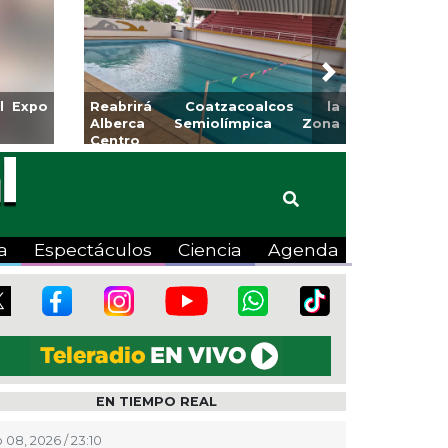
Next
Coatzacoalcos la
Invita Ayuntamiento de Veracruz
emiolímpica Zona
a Temporada de Artes “Escena
Viva”
a
Espectáculos
Ciencia
Agenda
EN TIEMPO REAL
 08, 2026 / 23:10