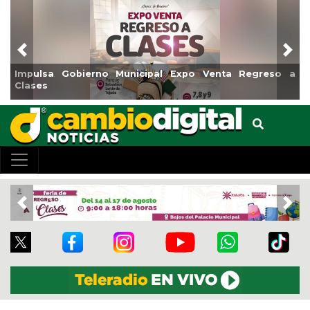
Previous
Nex
o a
Reabrirá Coatzacoalcos la Alberca Semiolímpica Zona
Centro
Previous
Nex