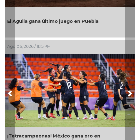
Después
Medellí
resulta
Águila gana último juego en Puebla
Ago 06, 2
6, 2026 / 11:15 PM
Previous
Nex
Con tra
telerad
tracampeonas! México gana oro en