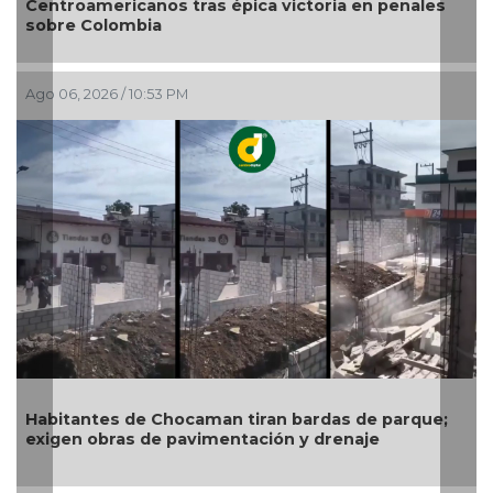
troamericanos tras épica victoria en penales
re Colombia
Ago 06, 2
06, 2026 / 10:53 PM
Gobiern
exige a 
infraes
itantes de Chocaman tiran bardas de parque;
gen obras de pavimentación y drenaje