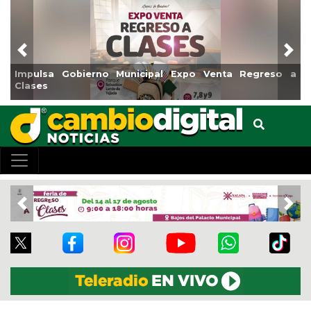
Previous
Nex
ulsa Gobierno Municipal Expo Venta Regreso a
Reabrir
ses
Centro
Previous
Nex