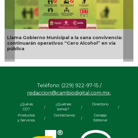
Llama Gobierno Municipal a la sana convivencia:
continuarán operativos “Cero Alcohol” en vía
pública
Teléfono: (229) 922-97-15 /
redaccion@cambiodigital.com.mx,
¿Qué es
¿Quiénes
Directorio
/
/
/
CD?
somos?
Productos
Contáctanos
Consejo
/
/
y Servicios
Editorial