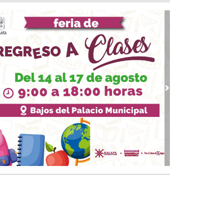
 05, 2026 / 19:46
rega DIF Municipal de Veracruz cerca de 100
denciales de discapacidad
 05, 2026 / 19:20
Rincón de la Marquesa hubo retiro de árboles
 representar riesgos; no es tala ilegal
 05, 2026 / 18:42
alde de Úrsulo Galván, Veracruz es desaforado
vious
Next
05, 2026 / 18:17
alde de Úrsulo Galván abandona el Congreso
vio a la votación de su desafuero
 05, 2026 / 18:00
 boqueños se afilian al Centro Médico Santa
a