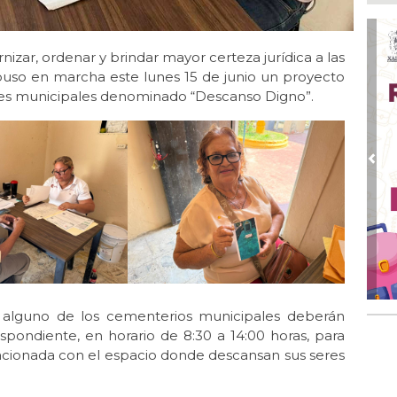
Ago
Ent
cre
izar, ordenar y brindar mayor certeza jurídica a las
Ago
puso en marcha este lunes 15 de junio un proyecto
En 
eones municipales denominado “Descanso Digno”.
por
Ago
Alc
Pre
Ago 
Alc
pre
Ago
Más
An
alguno de los cementerios municipales deberán
spondiente, en horario de 8:30 a 14:00 horas, para
lacionada con el espacio donde descansan sus seres