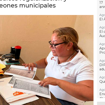
17
teones municipales
ani
Ago
El 
Ago
El 
Aud
Ago
Ap
Pro
Ago
DI
adu
Ago
Qui
Ago
Enc
de 