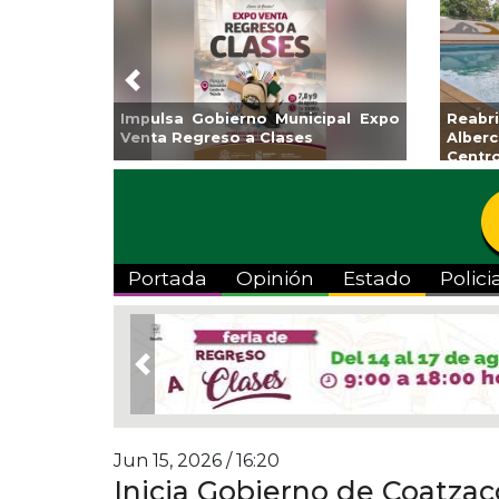
Previous
oalcos la
Invita Ayuntamiento de Veracruz
Apl
pica Zona
a Temporada de Artes “Escena
Tan
Viva”
Portada
Opinión
Estado
Polici
Previous
Jun 15, 2026 / 16:20
Inicia Gobierno de Coatzac