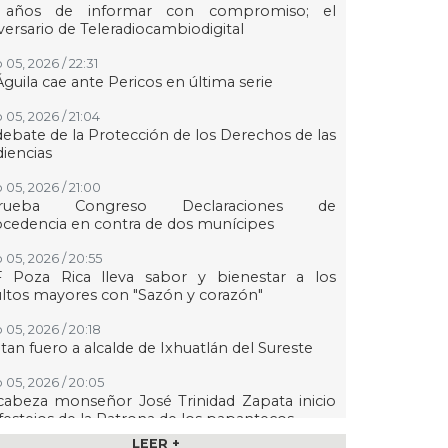
 años de informar con compromiso; el
versario de Teleradiocambiodigital
 05, 2026 / 22:31
Águila cae ante Pericos en última serie
 05, 2026 / 21:04
debate de la Protección de los Derechos de las
iencias
 05, 2026 / 21:00
rueba Congreso Declaraciones de
cedencia en contra de dos munícipes
 05, 2026 / 20:55
F Poza Rica lleva sabor y bienestar a los
ltos mayores con "Sazón y corazón"
 05, 2026 / 20:18
tan fuero a alcalde de Ixhuatlán del Sureste
 05, 2026 / 20:05
abeza monseñor José Trinidad Zapata inicio
festejos de la Patrona de los papantecos
LEER +