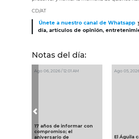
CD/AT
Únete a nuestro canal de Whatsapp
día, artículos de opinión, entretenim
Notas del día:
Ago 05, 2026 / 10:31 PM
Ago 05, 2026 / 9:00 PM
Previous
Aprueba Congreso
Declaraciones de
El Águila cae ante Pericos
Procedencia en contra d