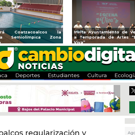
icará CMAS el Programa de
Guarniciones y banquetas pa
deo durante agosto
colonia El Mango en Pánuco
aca
Deportes
Estudiantes
Cultura
Ecologí
Next
oalcos regularización y
Ago