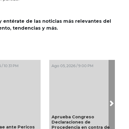
y entérate de las noticias más relevantes del
iento, tendencias y más.
Ago 05, 2026 / 8:18 PM
Ago 05, 2026 / 8:05 PM
Next
Encabeza monseño
Quitan fuero a alcalde de
Trinidad Zapata inic
Ixhuatlán del Sureste
e
festejos de la Patr