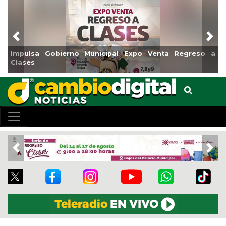
Previous
Nex
erno Municipal Expo Venta Regreso a
Reabrirá Coatzaco
Centro
Previous
Nex