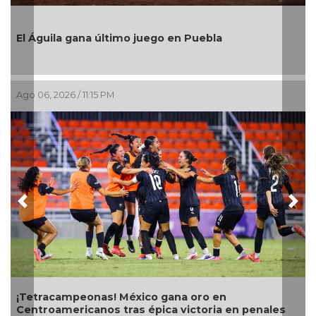
Medellín de Brav
resultados
a último juego en Puebla
Ago 06, 2026 / 6:01 P
:15 PM
Previous
Nex
Con transmisión 
teleradiocambiodi
nas! México gana oro en
nos tras épica victoria en penales