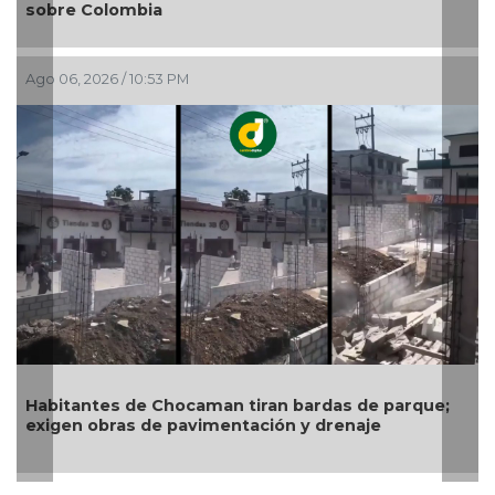
ia
Ago 06, 2026 / 4:56 P
0:53 PM
Gobierno de Boca 
exige a CAB soluci
infraestructura hi
e Chocaman tiran bardas de parque;
de pavimentación y drenaje