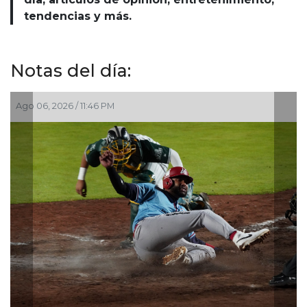
tendencias y más.
Notas del día:
:46 PM
Ago 06, 2026 / 10:43 
Después de años d