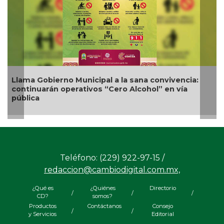
encia:
Nueva oferta educativa impulsará la
vía
competitividad turística de Veracruz
Teléfono: (229) 922-97-15 /
redaccion@cambiodigital.com.mx,
¿Qué es
¿Quiénes
Directorio
/
/
/
CD?
somos?
Productos
Contáctanos
Consejo
/
/
y Servicios
Editorial