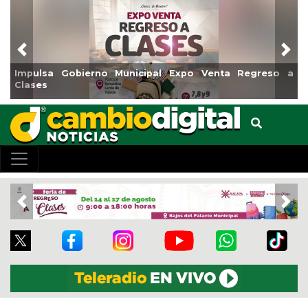
Previous
Nex
Regreso a
Reabrirá Coatzacoalcos la Alberca Semiolímpic
Centro
Previous
Nex