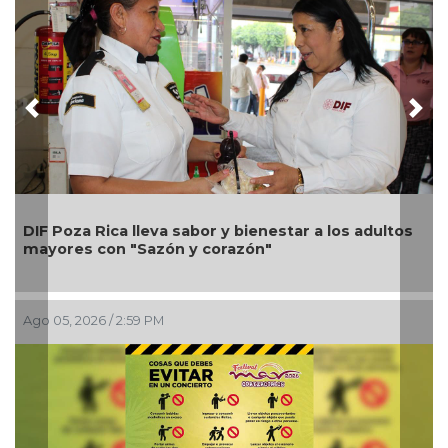
Previous
Nex
Una silla de ruedas, un nuevo apoyo para Flor
s adultos
Alondra: Pedro Miguel y Sonia Marie respond
petición de familia
Ago 05, 2026 / 12:13 PM