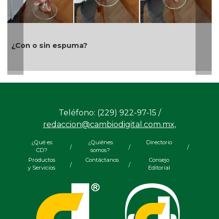
Ayuntamiento e ICATVER fortalecen capacitación
laboral en beneficio de las y los sanandrescanos
Teléfono: (229) 922-97-15 /
redaccion@cambiodigital.com.mx,
¿Qué es
¿Quiénes
Directorio
/
/
/
CD?
somos?
Productos
Contáctanos
Consejo
/
/
y Servicios
Editorial