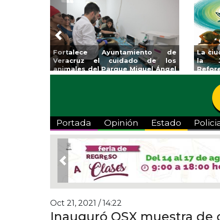
Previous
coalcos la
Invita Ayuntamiento de Veracruz
Aplic
mpica Zona
a Temporada de Artes “Escena
Tande
Viva”
Portada
Opinión
Estado
Polici
Previous
Oct 21, 2021 / 14:22
Inauguró OSX muestra de ca