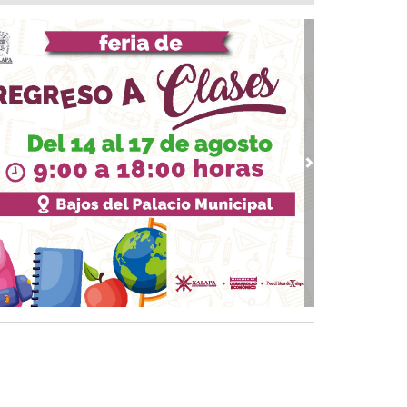
a del Río
 08, 2026 / 16:53
calizan una cartulina con mensajes
nazantes en Papantla!!!
 08, 2026 / 16:45
 ciudad de Veracruz se suma a la Jornada
ional de Reforestación 2026
 08, 2026 / 16:34
vious
Next
on o sin espuma?
 08, 2026 / 16:33
trol y confianza:la prueba de la seguridad
 08, 2026 / 15:34
sguarda Ayuntamiento de Veracruz a canino
situación de riesgo en zona norte de la ciudad
 08, 2026 / 15:10
veza: cinco siglos de historia en nuestro país