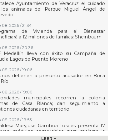
talece Ayuntamiento de Veracruz el cuidado
 los animales del Parque Miguel Ángel de
evedo
 08, 2026 / 21:34
ograma de Vivienda para el Bienestar
eficiará a 12 millones de familias: Sheinbaum
 08, 2026 / 20:36
F Medellín lleva con éxito su Campaña de
lud a Lagos de Puente Moreno
 08, 2026 / 19:06
cinos detienen a presunto acosador en Boca
 Río
 08, 2026 / 19:00
toridades municipales recorren la colonia
mas de Casa Blanca; dan seguimiento a
tiones ciudadanas en territorio
 08, 2026 / 18:55
aldesa Maryjose Gamboa Torales presenta 17
evos módulos comerciales para mejorar la
gen de las playas e impulsar la economía de
LEER +