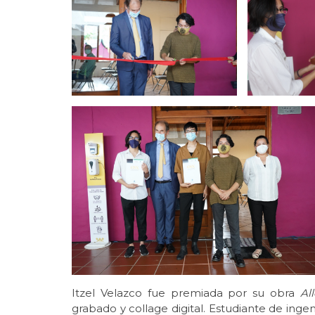
Itzel Velazco fue premiada por su obra
Al
grabado y collage digital. Estudiante de ingenie