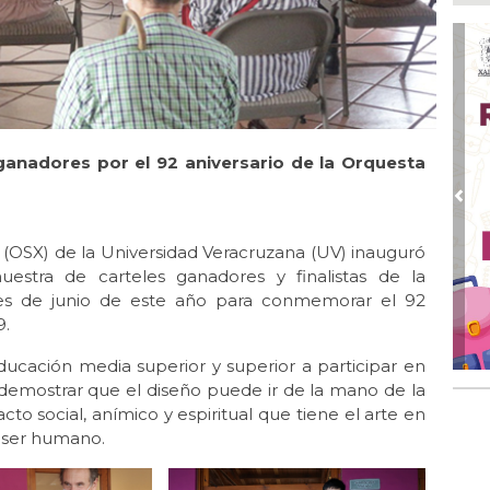
Boc
Ago
Lo
ame
Ago
La
 ganadores por el 92 aniversario de la Orquesta
Nac
Ago
Pre
¿C
a (OSX) de la Universidad Veracruzana (UV) inauguró
Ago
stra de carteles ganadores y finalistas de la
Con
ales de junio de este año para conmemorar el 92
Ago
9.
Re
en 
ducación media superior y superior a participar en
e demostrar que el diseño puede ir de la mano de la
Ago
to social, anímico y espiritual que tiene el arte en
Cer
o ser humano.