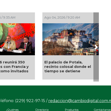
 / 10:20 AM
Jul 29, 2026 / 9:54 AM
Next
 Encuentro
“El arte es como una
onal de Arte
tablita de salvación”,
lega a Bellas
expresa el pintor
veracruzano Nahúm B.
Zenil
léfono: (229) 922-97-15 /
redaccion@cambiodigital.com.