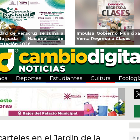
ará CMAS el Programa de
Guarniciones y banquetas 
o durante agosto
colonia El Mango en Pánuc
aca
Deportes
Estudiantes
Cultura
Ecologí
Next
rteles en el Jardín de la
Ago