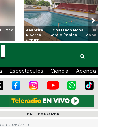
Next
para la
Emprendedores de Xalapa
o
exponen en Mercadito
Bicentenario
a
Espectáculos
Ciencia
Agenda
EN TIEMPO REAL
 08, 2026 / 23:10