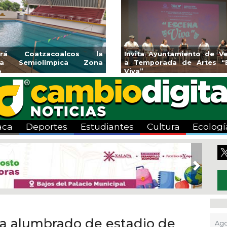
rirá Coatzacoalcos la
Invita Ayuntamiento de Ve
rca Semiolímpica Zona
a Temporada de Artes “
o
Viva”
aca
Deportes
Estudiantes
Cultura
Ecologí
Next
la alumbrado de estadio de
Ago 