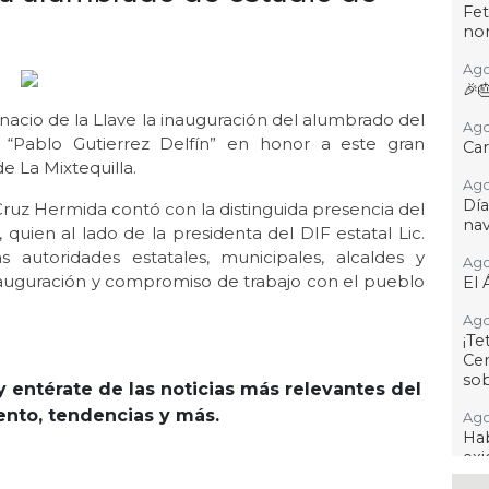
Fet
no
Ago
🎉
Ignacio de la Llave la inauguración del alumbrado del
Ago
“Pablo Gutierrez Delfín” en honor a este gran
Car
e La Mixtequilla.
Ago
Dí
Cruz Hermida contó con la distinguida presencia del
na
 quien al lado de la presidenta del DIF estatal Lic.
 autoridades estatales, municipales, alcaldes y
Ago
inauguración y compromiso de trabajo con el pueblo
El 
Ago
¡T
Cen
so
y entérate de las noticias más relevantes del
iento, tendencias y más.
Ago
Hab
exi