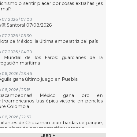
ichismo o sentir placer por cosas extrañas ¿es
rmal?
 07, 2026 / 07:00
👏 Santoral 07/08/2026
 07, 2026 / 05:30
lota de México: la última emperatriz del país
 07, 2026 / 04:30
a Mundial de los Faros: guardianes de la
vegación marítima
 06, 2026 / 23:46
Águila gana último juego en Puebla
 06, 2026 / 23:15
etracampeonas! México gana oro en
troamericanos tras épica victoria en penales
bre Colombia
 06, 2026 / 22:53
itantes de Chocaman tiran bardas de parque;
gen obras de pavimentación y drenaje
LEER +