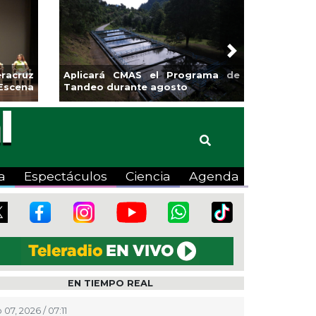
Next
racruz
Aplicará CMAS el Programa de
Escena
Tandeo durante agosto
a
Espectáculos
Ciencia
Agenda
EN TIEMPO REAL
07, 2026 / 07:11