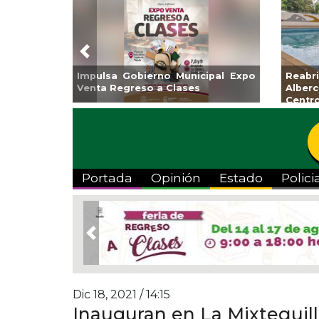
Previous
Impulsa Gobierno Municipal Expo
Reab
Venta Regreso a Clases
Albe
Centr
Portada
Opinión
Estado
Polici
Previous
Dic 18, 2021 / 14:15
Inauguran en La Mixtequil