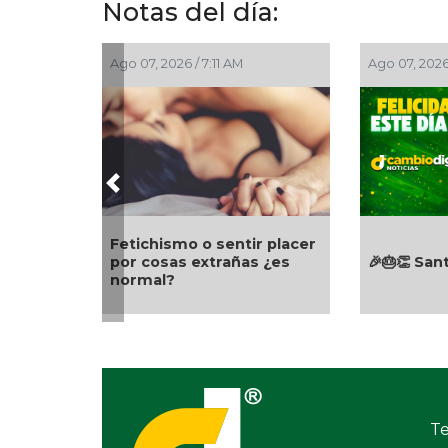
Notas del día:
Ago 07, 2026 / 7:11 AM
Ago 07, 2026
Previous
Fetichismo o sentir placer
por cosas extrañas ¿es
🎉🎂👏 San
normal?
Te