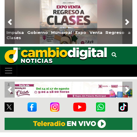
Previous
Nex
egreso a
Reabrirá Coatzacoalcos la Alberca Semiolímpica
Centro
Previous
Nex